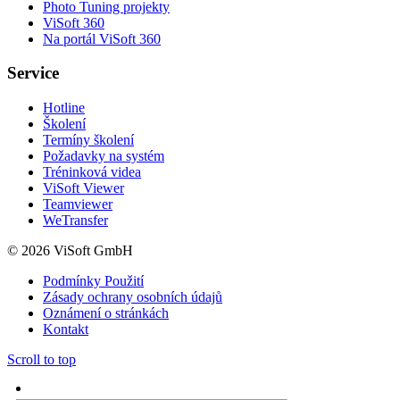
Photo Tuning projekty
ViSoft 360
Na portál ViSoft 360
Service
Hotline
Školení
Termíny školení
Požadavky na systém
Tréninková videa
ViSoft Viewer
Teamviewer
WeTransfer
© 2026 ViSoft GmbH
Podmínky Použití
Zásady ochrany osobních údajů
Oznámení o stránkách
Kontakt
Scroll to top