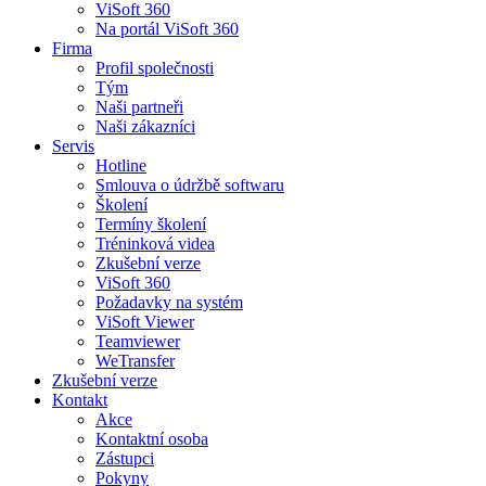
ViSoft 360
Na portál ViSoft 360
Firma
Profil společnosti
Tým
Naši partneři
Naši zákazníci
Servis
Hotline
Smlouva o údržbě softwaru
Školení
Termíny školení
Tréninková videa
Zkušební verze
ViSoft 360
Požadavky na systém
ViSoft Viewer
Teamviewer
WeTransfer
Zkušební verze
Kontakt
Akce
Kontaktní osoba
Zástupci
Pokyny