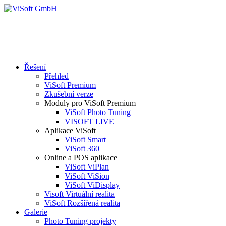
Řešení
Přehled
ViSoft Premium
Zkušební verze
Moduly pro ViSoft Premium
ViSoft Photo Tuning
VISOFT LIVE
Aplikace ViSoft
ViSoft Smart
ViSoft 360
Online a POS aplikace
ViSoft ViPlan
ViSoft ViSion
ViSoft ViDisplay
Visoft Virtuální realita
ViSoft Rozšířená realita
Galerie
Photo Tuning projekty