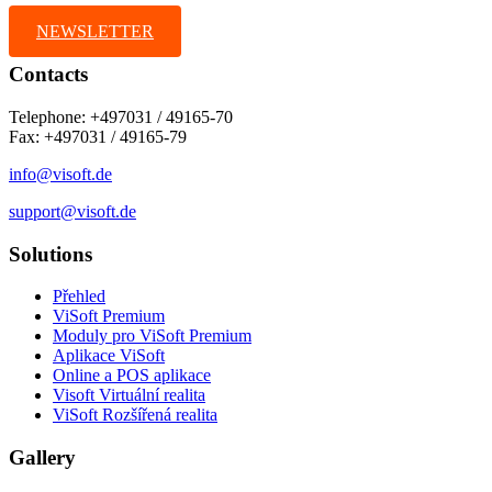
NEWSLETTER
Contacts
Telephone: +497031 / 49165-70
Fax: +497031 / 49165-79
info@visoft.de
support@visoft.de
Solutions
Přehled
ViSoft Premium
Moduly pro ViSoft Premium
Aplikace ViSoft
Online a POS aplikace
Visoft Virtuální realita
ViSoft Rozšířená realita
Gallery