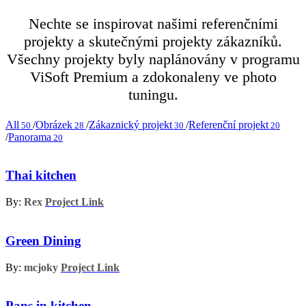
Nechte se inspirovat našimi referenčními
projekty a skutečnými projekty zákazníků.
Všechny projekty byly naplánovány v programu
ViSoft Premium a zdokonaleny ve photo
tuningu.
All
/
Obrázek
/
Zákaznický projekt
/
Referenční projekt
50
28
30
20
/
Panorama
20
Thai kitchen
By:
Rex
Project Link
Green Dining
By:
mcjoky
Project Link
Pans in kitchen