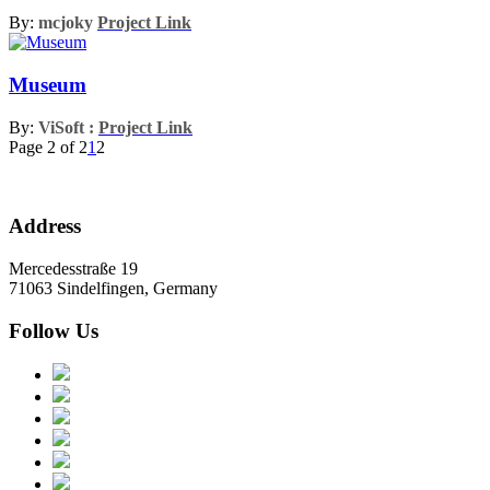
By:
mcjoky
Project Link
Museum
By:
ViSoft :
Project Link
Page 2 of 2
1
2
Address
Mercedesstraße 19
71063 Sindelfingen, Germany
Follow Us