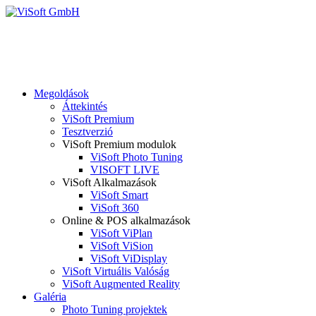
Megoldások
Áttekintés
ViSoft Premium
Tesztverzió
ViSoft Premium modulok
ViSoft Photo Tuning
VISOFT LIVE
ViSoft Alkalmazások
ViSoft Smart
ViSoft 360
Online & POS alkalmazások
ViSoft ViPlan
ViSoft ViSion
ViSoft ViDisplay
ViSoft Virtuális Valóság
ViSoft Augmented Reality
Galéria
Photo Tuning projektek