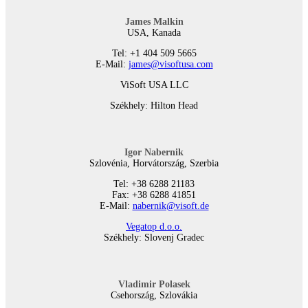
James Malkin
USA, Kanada
Tel: +1 404 509 5665
E-Mail:
james@visoftusa.com
ViSoft USA LLC
Székhely: Hilton Head
Igor Nabernik
Szlovénia, Horvátország, Szerbia
Tel: +38 6288 21183
Fax: +38 6288 41851
E-Mail:
nabernik@visoft.de
Vegatop d.o.o.
Székhely: Slovenj Gradec
Vladimir Polasek
Csehország, Szlovákia