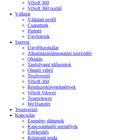
ViSoft 360
ViSoft 360 portál
Vállalat
Vállalati profil
Csapatunk
Partner
Ügyfeleink
Szerviz
Ügyfélszolgálat
Alkalmazástámogatási szerzodés
Oktatás
Tanfolyami időpontok
Oktató videó
Tesztverzió
ViSoft 360
Rendszerkövetelmények
ViSoft Viewer
Teamviewer
WeTransfer
Tesztverzió
Kapcsolat
Esemény dátumok
Kapcsolattartó személyek
Értékesítés
Központi iroda