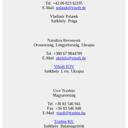
Tel: +42 06 023 62195
E-Mail:
polasek@visoft.de
Vladimir Polasek
Székhely: Prága
Nataliya Revonyuk
Oroszország, Lengyelország, Ukrajna
Tel: +380 67 9844789
E-Mail:
ukrinfo@visoft.de
ViSoft TOV
Székhely: Lviv, Ukrajna
Uwe Trzebin
Magyarország
Tel: +36 83 546 941
Fax: +36 83 546 948
E-Mail:
visoft@trzebin.hu
Trzebin Kft.
Székhely: Balatongyörök