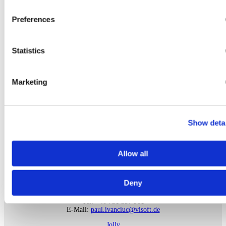
Dél-Nyugat Németország,Svájc
Tel: +49 172 74 87 907
Preferences
Fax:
E-Mail:
brigadir@visoft.de
Brigadir Software und Training
Statistics
Székhely: Pforzheim
Marketing
Astrid Ewerhardy-Blocher
Németország-PLZ 66, 54
Tel: +49 163 5424756
E-Mail:
ewerhardy@visoft.de
Show deta
e-fürdőszobatervezés
Székhely: Mettlach
Allow all
Paul Ivanciuc
Deny
Románia
Tel: +40 731 357 961
E-Mail:
paul.ivanciuc@visoft.de
Jolly