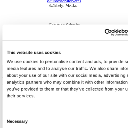
e-fürdőszobatervezés
Székhely: Mettlach
Christian Schmitt
Key Account, Kelet-Németország
Mobil: +49 151 14918074
E-Mail:
christian.schmitt@visoft.de
Székhely: Trebbin
This website uses cookies
We use cookies to personalise content and ads, to provide s
KÉPVISELETEK
media features and to analyse our traffic. We also share info
about your use of our site with our social media, advertising 
analytics partners who may combine it with other information
VILÁGSZERTE
you’ve provided to them or that they’ve collected from your u
their services.
Consent
Necessary
Selection
Toni Brigadir