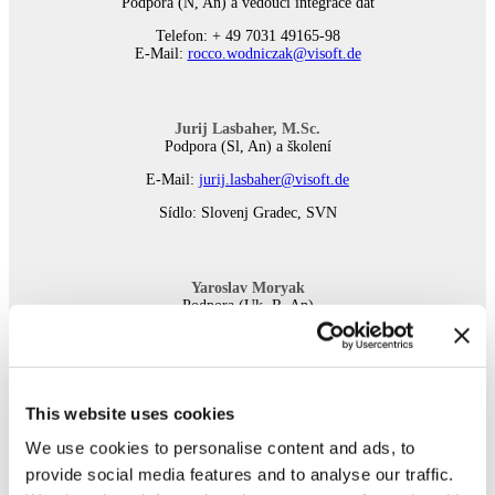
Podpora (N, An) a vedoucí integrace dat
Telefon: + 49 7031 49165-98
E-Mail:
rocco.wodniczak@visoft.de
Jurij Lasbaher, M.Sc.
Podpora (Sl, An) a školení
E-Mail:
jurij.lasbaher@visoft.de
Sídlo: Slovenj Gradec, SVN
Yaroslav Moryak
Podpora (Uk, R, An)
E-Mail:
yaroslav.moryak@visoft.de
Sídlo: Lemberg, UKR
This website uses cookies
PRODEJ
We use cookies to personalise content and ads, to
provide social media features and to analyse our traffic.