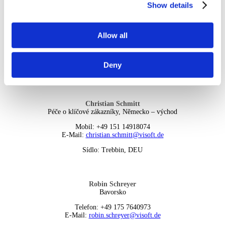
Show details
Astrid Ewerhardy-Blocher
Německo – PSČ 66, 54
Allow all
Telefon: +49 163 5424756
E-Mail:
ewerhardy@visoft.de
e-badplanung
Deny
Sídlo: Mettlach, DEU
Christian Schmitt
Péče o klíčové zákazníky, Německo – východ
Mobil: +49 151 14918074
E-Mail:
christian.schmitt@visoft.de
Sídlo: Trebbin, DEU
Robin Schreyer
Bavorsko
Telefon: +49 175 7640973
E-Mail:
robin.schreyer@visoft.de