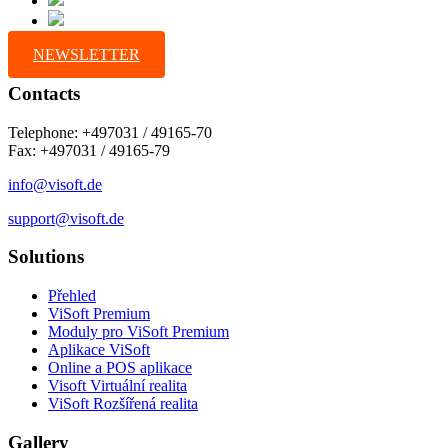
NEWSLETTER
Contacts
Telephone: +497031 / 49165-70
Fax: +497031 / 49165-79
info@visoft.de
support@visoft.de
Solutions
Přehled
ViSoft Premium
Moduly pro ViSoft Premium
Aplikace ViSoft
Online a POS aplikace
Visoft Virtuální realita
ViSoft Rozšířená realita
Gallery