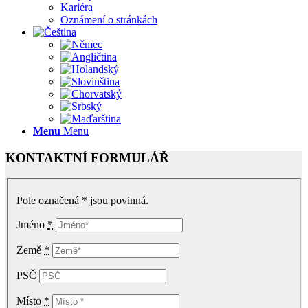
Kariéra
Oznámení o stránkách
Menu
Menu
KONTAKTNÍ FORMULÁŘ
Pole označená * jsou povinná.
Jméno
*
Země
*
PSČ
Místo
*