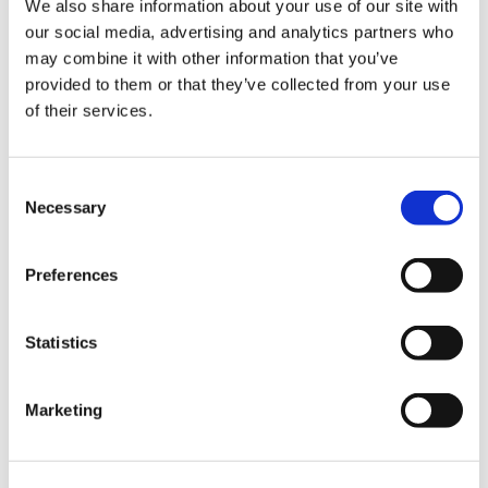
NĚMECKO
We also share information about your use of our site with
our social media, advertising and analytics partners who
may combine it with other information that you’ve
provided to them or that they’ve collected from your use
of their services.
Thomas Berner
Německo – západ
Consent
Telefon: +49 172 6344644
Necessary
Selection
E-Mail:
thomas.berner@visoft.de
Sídlo: Gießen, DEU
Preferences
Toni Brigadir
Statistics
Švýcarsko
Telefon: +49 172 74 87 907
E-Mail:
brigadir@visoft.de
Marketing
Brigadir Software und Training
Sídlo: Pforzheim, DEU