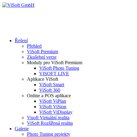
Řešení
Přehled
ViSoft Premium
Zkušební verze
Moduly pro ViSoft Premium
ViSoft Photo Tuning
VISOFT LIVE
Aplikace ViSoft
ViSoft Smart
ViSoft 360
Online a POS aplikace
ViSoft ViPlan
ViSoft ViSion
ViSoft ViDisplay
Visoft Virtuální realita
ViSoft Rozšířená realita
Galerie
Photo Tuning projekty