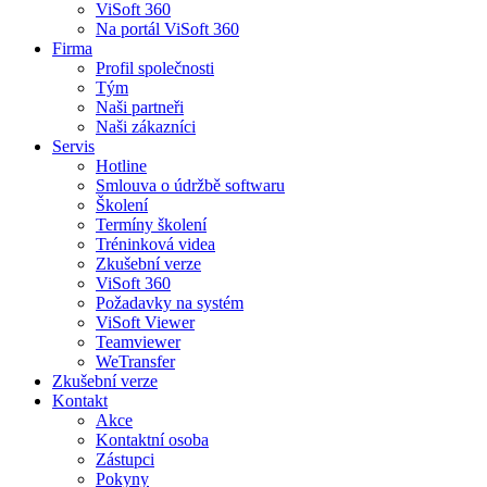
ViSoft 360
Na portál ViSoft 360
Firma
Profil společnosti
Tým
Naši partneři
Naši zákazníci
Servis
Hotline
Smlouva o údržbě softwaru
Školení
Termíny školení
Tréninková videa
Zkušební verze
ViSoft 360
Požadavky na systém
ViSoft Viewer
Teamviewer
WeTransfer
Zkušební verze
Kontakt
Akce
Kontaktní osoba
Zástupci
Pokyny