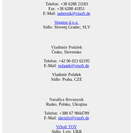
Telefon: +38 6288 21183
Fax: +38 6288 41851
E-Mail:
nabernik@visoft.de
Vegatop d.o.o.
Sídlo: Slovenj Gradec; SLV
Vladimír Polášek
Česko, Slovensko
Telefon: +42 06 023 62195
E-Mail:
polasek@visoft.de
Vladimír Polášek
Sídlo: Praha, CZE
Nataliya Revonyuk
Rusko, Polsko, Ukrajina
Telefon: +380 67 9844789
E-Mail:
ukrinfo@visoft.de
ViSoft TOV
Sídlo: Lviv, UKR