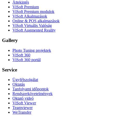
Áttekintés
ViSoft Premium
ViSoft Premium modulok
ViSoft Alkalmazások
Online & POS alkalmazások
ViSoft Virtuális Valóság
ViSoft Augmented Reality
Gallery
Photo Tuning projektek
ViSoft 360
ViSoft 360 portál
Service
Ügyfélszolgálat
Oktatás
Tanfolyami időpontok
Rendszerkövetelmények
Oktató videó
ViSoft Viewer
Teamviewer
WeTransfer