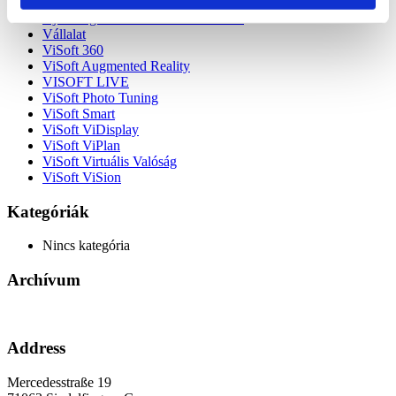
Újdonságok 2023.3
Újdonságok a 2022.1-es frissítésben
Vállalat
ViSoft 360
ViSoft Augmented Reality
VISOFT LIVE
ViSoft Photo Tuning
ViSoft Smart
ViSoft ViDisplay
ViSoft ViPlan
ViSoft Virtuális Valóság
ViSoft ViSion
Kategóriák
Nincs kategória
Archívum
Address
Mercedesstraße 19