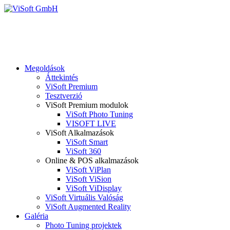
Megoldások
Áttekintés
ViSoft Premium
Tesztverzió
ViSoft Premium modulok
ViSoft Photo Tuning
VISOFT LIVE
ViSoft Alkalmazások
ViSoft Smart
ViSoft 360
Online & POS alkalmazások
ViSoft ViPlan
ViSoft ViSion
ViSoft ViDisplay
ViSoft Virtuális Valóság
ViSoft Augmented Reality
Galéria
Photo Tuning projektek