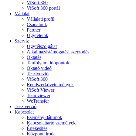
ViSoft 360
ViSoft 360 portál
Vállalat
Vállalati profil
Csapatunk
Partner
Ügyfeleink
Szerviz
Ügyfélszolgálat
Alkalmazástámogatási szerzodés
Oktatás
Tanfolyami időpontok
Oktató videó
Tesztverzió
ViSoft 360
Rendszerkövetelmények
ViSoft Viewer
Teamviewer
WeTransfer
Tesztverzió
Kapcsolat
Esemény dátumok
Kapcsolattartó személyek
Értékesítés
Központi iroda