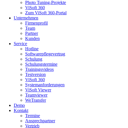
Photo Tuning-Projekte
ViSoft 360
Zum ViSoft 360-Portal
Unternehmen
Firmenprofil
Team
Partner
Kunden
Service
Hotline
Softwarepflegevertrag
Schulung
Schulungstermine
Trainingsvideos
Testversion
ViSoft 360
Systemanforderungen
ViSoft Viewer
Teamviewer
WeTransfer
Demo
Kontakt
Termine
Ansprechpartner
Vertrieb