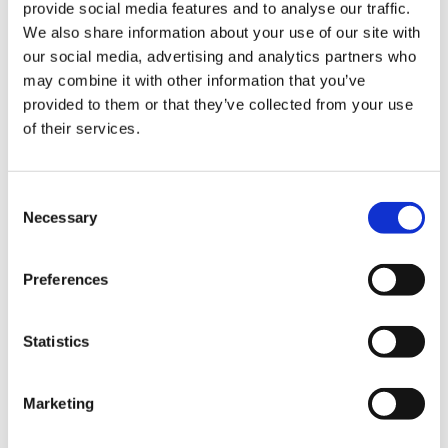
Kontakt
provide social media features and to analyse our traffic.
Kontakt
We also share information about your use of our site with
LÖSUNGEN
our social media, advertising and analytics partners who
News im Update 2022.1
News im Update 2023
may combine it with other information that you’ve
News im Update 2023.3
provided to them or that they’ve collected from your use
Partner
of their services.
Service
Startseite
System Requirements
Testversion
Consent
Unsere Kunden
Necessary
Unternehmen
Selection
ViSoft 360
ViSoft Augmented Reality
ViSoft Live
Preferences
ViSoft Photo Tuning
ViSoft Premium
ViSoft Smart
Statistics
ViSoft ViDisplay
ViSoft ViMotion
ViSoft ViPlan
ViSoft Virtual Reality
Marketing
ViSoft ViSion
What’s New For Welcome Screen