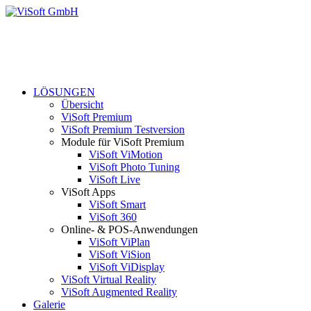
LÖSUNGEN
Übersicht
ViSoft Premium
ViSoft Premium Testversion
Module für ViSoft Premium
ViSoft ViMotion
ViSoft Photo Tuning
ViSoft Live
ViSoft Apps
ViSoft Smart
ViSoft 360
Online- & POS-Anwendungen
ViSoft ViPlan
ViSoft ViSion
ViSoft ViDisplay
ViSoft Virtual Reality
ViSoft Augmented Reality
Galerie