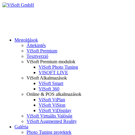
Megoldások
Áttekintés
ViSoft Premium
Tesztverzió
ViSoft Premium modulok
ViSoft Photo Tuning
VISOFT LIVE
ViSoft Alkalmazások
ViSoft Smart
ViSoft 360
Online & POS alkalmazások
ViSoft ViPlan
ViSoft ViSion
ViSoft ViDisplay
ViSoft Virtuális Valóság
ViSoft Augmented Reality
Galéria
Photo Tuning projektek