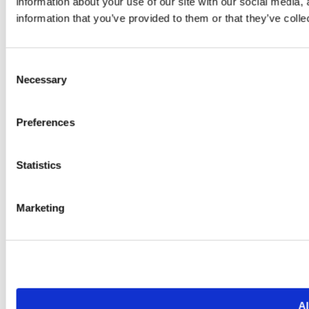
information about your use of our site with our social media,
information that you’ve provided to them or that they’ve colle
Consent
Necessary
Selection
Preferences
Statistics
Marketing
Al