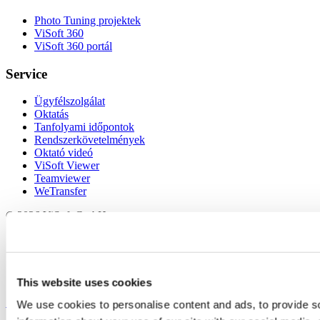
Photo Tuning projektek
ViSoft 360
ViSoft 360 portál
Service
Ügyfélszolgálat
Oktatás
Tanfolyami időpontok
Rendszerkövetelmények
Oktató videó
ViSoft Viewer
Teamviewer
WeTransfer
© 2026 ViSoft GmbH
Használati feltételek
Adatvédelmi irányelvek
Impressum
Kapcsolat
This website uses cookies
Scroll to top
We use cookies to personalise content and ads, to provide so