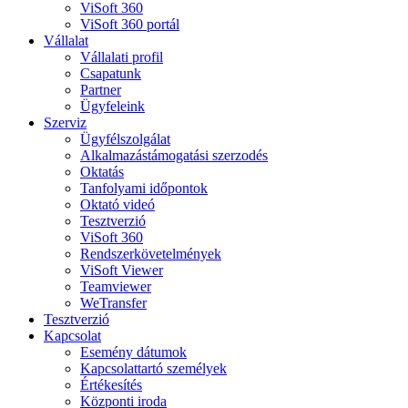
ViSoft 360
ViSoft 360 portál
Vállalat
Vállalati profil
Csapatunk
Partner
Ügyfeleink
Szerviz
Ügyfélszolgálat
Alkalmazástámogatási szerzodés
Oktatás
Tanfolyami időpontok
Oktató videó
Tesztverzió
ViSoft 360
Rendszerkövetelmények
ViSoft Viewer
Teamviewer
WeTransfer
Tesztverzió
Kapcsolat
Esemény dátumok
Kapcsolattartó személyek
Értékesítés
Központi iroda