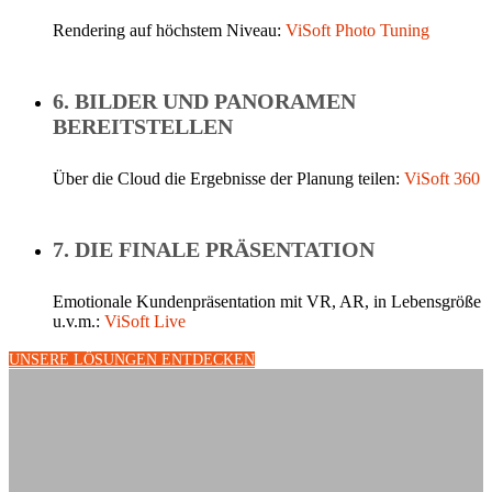
Rendering auf höchstem Niveau:
ViSoft Photo Tuning
6. BILDER UND PANORAMEN
BEREITSTELLEN
Über die Cloud die Ergebnisse der Planung teilen:
ViSoft 360
7. DIE FINALE PRÄSENTATION
Emotionale Kundenpräsentation mit VR, AR, in Lebensgröße
u.v.m.:
ViSoft Live
UNSERE LÖSUNGEN ENTDECKEN
“ViSoft Premium gibt uns die Flexibilität
individuelle Badlösungen für unsere Kunden
umzusetzen und ihnen einen detailgetreuen Eindruck