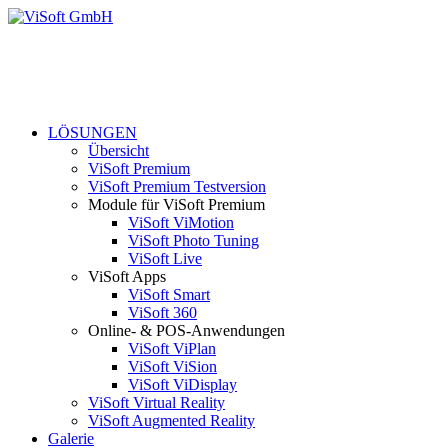
LÖSUNGEN
Übersicht
ViSoft Premium
ViSoft Premium Testversion
Module für ViSoft Premium
ViSoft ViMotion
ViSoft Photo Tuning
ViSoft Live
ViSoft Apps
ViSoft Smart
ViSoft 360
Online- & POS-Anwendungen
ViSoft ViPlan
ViSoft ViSion
ViSoft ViDisplay
ViSoft Virtual Reality
ViSoft Augmented Reality
Galerie