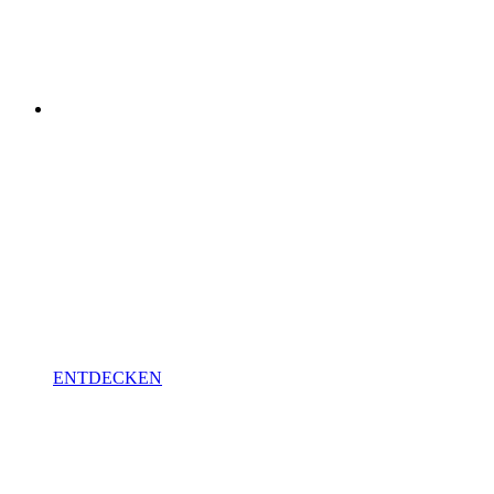
VISOFT
SMART
Die Aufmaß-App.
ENTDECKEN