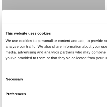
Luisa Plünnecke
Fliesen Dehm GmbH
Heinenkamp 7
38444 Wolfsburg
https://www.flie-san.de/
–
www.flie-san.de
This website uses cookies
“Arbeiten mit ViSoft Premium ist wenn die
Kollegen sich gegenseitig einen schönen Feierabend
We use cookies to personalise content and ads, to provide s
wünschen und man hat es mal wieder nicht gemerkt.
analyse our traffic. We also share information about your use 
Wer an einer tollen Planung mit ViSoft arbeitet,
media, advertising and analytics partners who may combine it
vergisst die Zeit. ViSoft Premium macht süchtig!”
you’ve provided to them or that they’ve collected from your us
Consent
Necessary
Selection
Preferences
Antje Pitzer
Fliesen Dehm GmbH