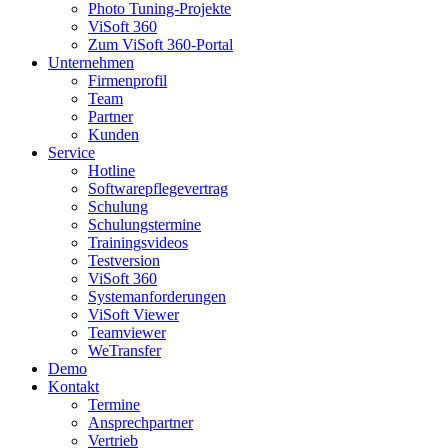
Photo Tuning-Projekte
ViSoft 360
Zum ViSoft 360-Portal
Unternehmen
Firmenprofil
Team
Partner
Kunden
Service
Hotline
Softwarepflegevertrag
Schulung
Schulungstermine
Trainingsvideos
Testversion
ViSoft 360
Systemanforderungen
ViSoft Viewer
Teamviewer
WeTransfer
Demo
Kontakt
Termine
Ansprechpartner
Vertrieb