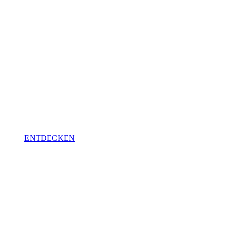
REALITY
Projekte interaktiv im Maßstab
1:1 und 1:20 erleben.
ENTDECKEN