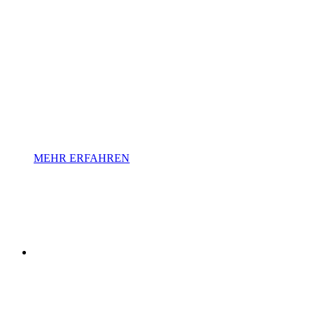
2026
Mit Leichtigkeit begeistern.
MEHR ERFAHREN
NEU -
VIMOTION