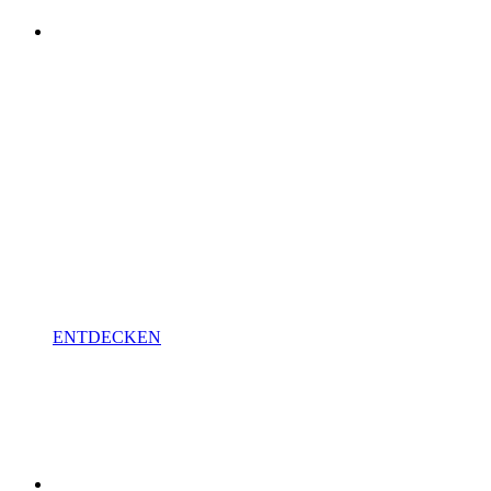
VISOFT
VISION
Der Konfigurator für Webseite,
Tablet und POS.
ENTDECKEN
AUGMENT