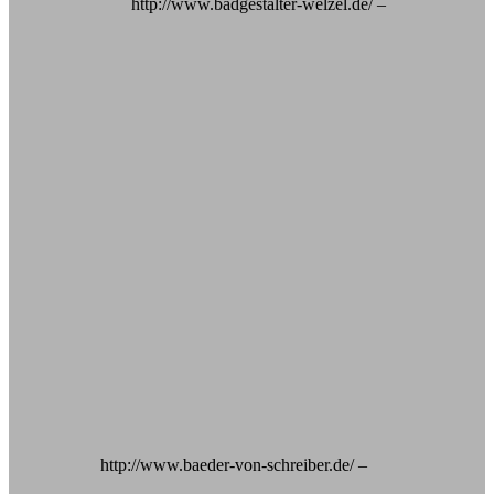
63075 Offenbach
http://www.badgestalter-welzel.de/
–
www.badgestalter-welzel.de
“ViSoft Premium ist die beste Investition, die ich je
gemacht habe. Wir haben uns spezialisiert auf
regionale, hochwertige, private Bauvorhaben.
Seitdem wir ViSoft Premium zur Planung und
Präsentation der Projekte nutzen, ist die
Auftragsquote auf fast 100 % gestiegen.”
Mathias Schreiber
HMS – Haustechnik
Ribnitzer Str. 18b
18190 Sanitz
http://www.baeder-von-schreiber.de/
–
www.baeder-von-schreiber.de