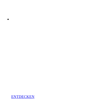
VISOFT
PHOTO
TUNING
Einfach, schnell, perfekt.
ENTDECKEN