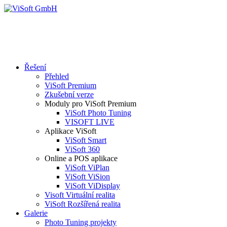
Řešení
Přehled
ViSoft Premium
Zkušební verze
Moduly pro ViSoft Premium
ViSoft Photo Tuning
VISOFT LIVE
Aplikace ViSoft
ViSoft Smart
ViSoft 360
Online a POS aplikace
ViSoft ViPlan
ViSoft ViSion
ViSoft ViDisplay
Visoft Virtuální realita
ViSoft Rozšířená realita
Galerie
Photo Tuning projekty