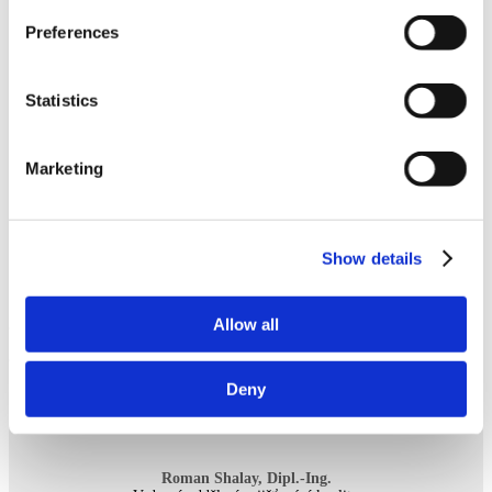
E-Mail:
vasyl.uhryn@visoft.de
Preferences
Sídlo: Lemberg, UKR
Statistics
Rinat Botchenko
UI/UX vývoj, produktový design
E-Mail:
rinat.botchenko@visoft.de
Marketing
Sídlo: Lemberg, UKR
Show details
ZAJIŠTĚNÍ
KVALITY
Allow all
Deny
Roman Shalay, Dipl.-Ing.