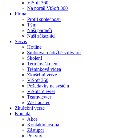
ViSoft 360
Na portál ViSoft 360
Firma
Profil společnosti
Tým
Naši partneři
Naši zákazníci
Servis
Hotline
Smlouva o údržbě softwaru
Školení
Termíny školení
Tréninková videa
Zkušební verze
ViSoft 360
Požadavky na systém
ViSoft Viewer
Teamviewer
WeTransfer
Zkušební verze
Kontakt
Akce
Kontaktní osoba
Zástupci
Pokyny