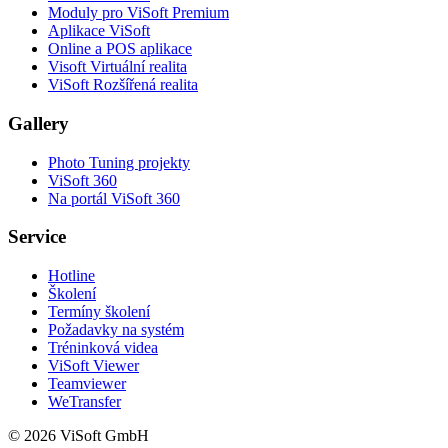
Moduly pro ViSoft Premium
Aplikace ViSoft
Online a POS aplikace
Visoft Virtuální realita
ViSoft Rozšířená realita
Gallery
Photo Tuning projekty
ViSoft 360
Na portál ViSoft 360
Service
Hotline
Školení
Termíny školení
Požadavky na systém
Tréninková videa
ViSoft Viewer
Teamviewer
WeTransfer
© 2026 ViSoft GmbH