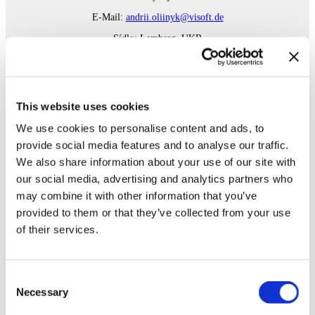
E-Mail:
andrii.oliinyk@visoft.de
Sídlo: Lemberg, UKR
Andriy Patynko, Dipl.-Inform.
Vývoj, 3D vizualizace
This website uses cookies
E-Mail:
andriy.patynko@visoft.de
We use cookies to personalise content and ads, to
Sídlo: Lemberg, UKR
provide social media features and to analyse our traffic.
We also share information about your use of our site with
our social media, advertising and analytics partners who
Liliya Trofymenko, Dipl.-Math.
may combine it with other information that you’ve
Vývoj
provided to them or that they’ve collected from your use
E-Mail:
liliya.trofymenko@visoft.de
of their services.
Sídlo: Lemberg, UKR
Consent
Vasyl Uhryn, M.Sc.
Necessary
Selection
Vývoj