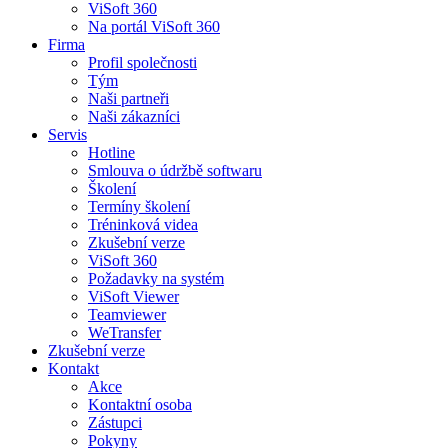
ViSoft 360
Na portál ViSoft 360
Firma
Profil společnosti
Tým
Naši partneři
Naši zákazníci
Servis
Hotline
Smlouva o údržbě softwaru
Školení
Termíny školení
Tréninková videa
Zkušební verze
ViSoft 360
Požadavky na systém
ViSoft Viewer
Teamviewer
WeTransfer
Zkušební verze
Kontakt
Akce
Kontaktní osoba
Zástupci
Pokyny