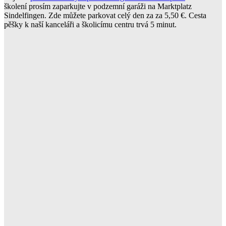
školení prosím zaparkujte v podzemní garáži na Marktplatz
Sindelfingen. Zde můžete parkovat celý den za za 5,50 €. Cesta
pěšky k naší kanceláři a školicímu centru trvá 5 minut.