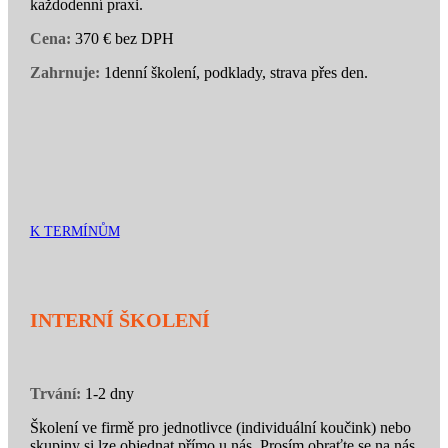
každodenní praxi.
Cena:
370 € bez DPH
Zahrnuje:
1denní školení, podklady, strava přes den.
K TERMÍNŮM
INTERNÍ ŠKOLENÍ
Trvání:
1-2 dny
Školení ve firmě pro jednotlivce (individuální koučink) nebo
skupiny si lze objednat přímo u nás. Prosím obraťte se na nás