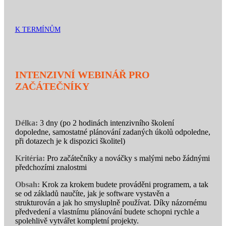
K TERMÍNŮM
INTENZIVNÍ WEBINÁŘ PRO
ZAČÁTEČNÍKY
Délka:
3 dny (po 2 hodinách intenzivního školení
dopoledne, samostatné plánování zadaných úkolů odpoledne,
při dotazech je k dispozici školitel)
Kritéria:
Pro začátečníky a nováčky s malými nebo žádnými
předchozími znalostmi
Obsah:
Krok za krokem budete prováděni programem, a tak
se od základů naučíte, jak je software vystavěn a
strukturován a jak ho smysluplně používat. Díky názornému
předvedení a vlastnímu plánování budete schopni rychle a
spolehlivě vytvářet kompletní projekty.