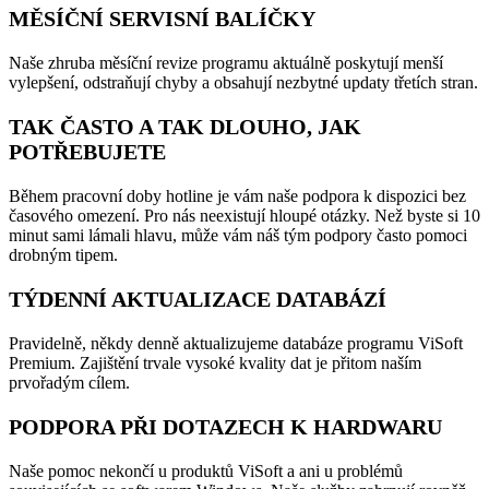
MĚSÍČNÍ SERVISNÍ BALÍČKY
Naše zhruba měsíční revize programu aktuálně poskytují menší
vylepšení, odstraňují chyby a obsahují nezbytné updaty třetích stran.
TAK ČASTO A TAK DLOUHO, JAK
POTŘEBUJETE
Během pracovní doby hotline je vám naše podpora k dispozici bez
časového omezení. Pro nás neexistují hloupé otázky. Než byste si 10
minut sami lámali hlavu, může vám náš tým podpory často pomoci
drobným tipem.
TÝDENNÍ AKTUALIZACE DATABÁZÍ
Pravidelně, někdy denně aktualizujeme databáze programu ViSoft
Premium. Zajištění trvale vysoké kvality dat je přitom naším
prvořadým cílem.
PODPORA PŘI DOTAZECH K HARDWARU
Naše pomoc nekončí u produktů ViSoft a ani u problémů