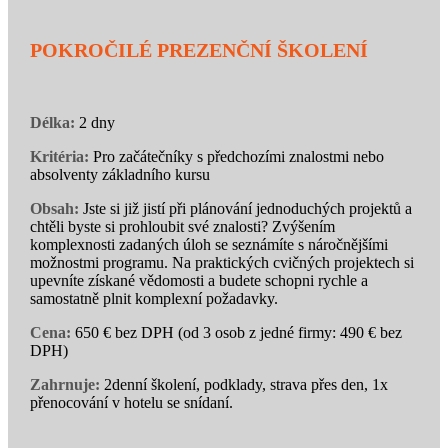
POKROČILÉ PREZENČNÍ ŠKOLENÍ
Délka:
2 dny
Kritéria:
Pro začátečníky s předchozími znalostmi nebo
absolventy základního kursu
Obsah:
Jste si již jistí při plánování jednoduchých projektů a
chtěli byste si prohloubit své znalosti? Zvýšením
komplexnosti zadaných úloh se seznámíte s náročnějšími
možnostmi programu. Na praktických cvičných projektech si
upevníte získané vědomosti a budete schopni rychle a
samostatně plnit komplexní požadavky.
Cena:
650 € bez DPH (od 3 osob z jedné firmy: 490 € bez
DPH)
Zahrnuje:
2denní školení, podklady, strava přes den, 1x
přenocování v hotelu se snídaní.