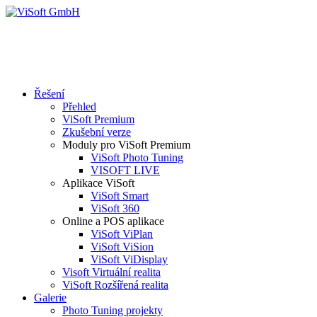
Řešení
Přehled
ViSoft Premium
Zkušební verze
Moduly pro ViSoft Premium
ViSoft Photo Tuning
VISOFT LIVE
Aplikace ViSoft
ViSoft Smart
ViSoft 360
Online a POS aplikace
ViSoft ViPlan
ViSoft ViSion
ViSoft ViDisplay
Visoft Virtuální realita
ViSoft Rozšířená realita
Galerie
Photo Tuning projekty