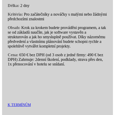
Délka:
2 dny
Kritéria:
Pro začátečníky a nováčky s malými nebo žádnými
předchozími znalostmi
Obsah:
Krok za krokem budete prováděni programem, a tak
se od základů naučíte, jak je software vystavěn a
strukturován a jak ho smysluplně používat. Díky názornému
předvedení a vlastnímu plánování budete schopni rychle a
spolehlivě vytvářet kompletní projekty.
Cena:
650 € bez DPH (od 3 osob z jedné firmy: 490 € bez
DPH) Zahrnuje: 2denní školení, podklady, strava přes den,
1x přenocování v hotelu se snídaní.
K TERMÍNŮM