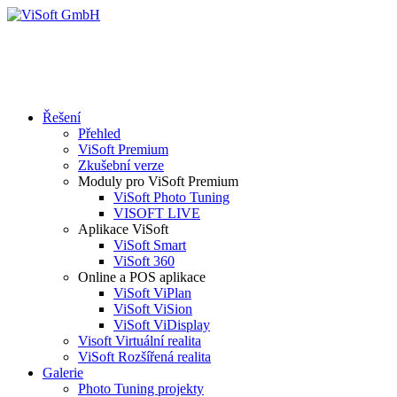
Řešení
Přehled
ViSoft Premium
Zkušební verze
Moduly pro ViSoft Premium
ViSoft Photo Tuning
VISOFT LIVE
Aplikace ViSoft
ViSoft Smart
ViSoft 360
Online a POS aplikace
ViSoft ViPlan
ViSoft ViSion
ViSoft ViDisplay
Visoft Virtuální realita
ViSoft Rozšířená realita
Galerie
Photo Tuning projekty