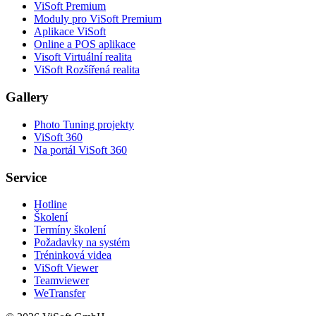
ViSoft Premium
Moduly pro ViSoft Premium
Aplikace ViSoft
Online a POS aplikace
Visoft Virtuální realita
ViSoft Rozšířená realita
Gallery
Photo Tuning projekty
ViSoft 360
Na portál ViSoft 360
Service
Hotline
Školení
Termíny školení
Požadavky na systém
Tréninková videa
ViSoft Viewer
Teamviewer
WeTransfer