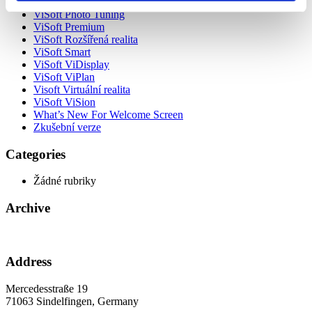
VISOFT LIVE
ViSoft Photo Tuning
ViSoft Premium
ViSoft Rozšířená realita
ViSoft Smart
ViSoft ViDisplay
ViSoft ViPlan
Visoft Virtuální realita
ViSoft ViSion
What’s New For Welcome Screen
Zkušební verze
Categories
Žádné rubriky
Archive
Address
Mercedesstraße 19
71063 Sindelfingen, Germany