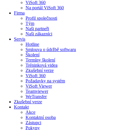
ViSoft 360
Na portál ViSoft 360
Firma
Profil společnosti
Tým
Naši partneři
Naši zákazníci
Servis
Hotline
Smlouva o údržbě softwaru
Školení
Termíny školení
Tréninková videa
Zkušební verze
ViSoft 360
Požadavky na systém
ViSoft Viewer
Teamviewer
WeTransfer
Zkušební verze
Kontakt
Akce
Kontaktní osoba
Zástupci
Pokyny