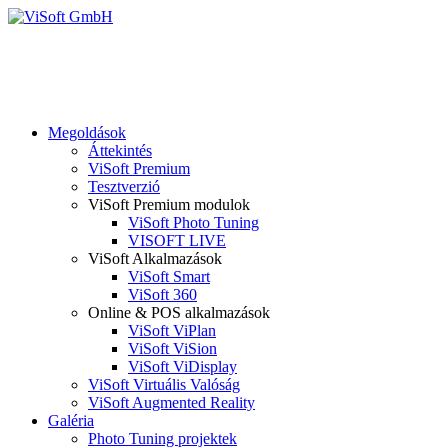
Megoldások
Áttekintés
ViSoft Premium
Tesztverzió
ViSoft Premium modulok
ViSoft Photo Tuning
VISOFT LIVE
ViSoft Alkalmazások
ViSoft Smart
ViSoft 360
Online & POS alkalmazások
ViSoft ViPlan
ViSoft ViSion
ViSoft ViDisplay
ViSoft Virtuális Valóság
ViSoft Augmented Reality
Galéria
Photo Tuning projektek