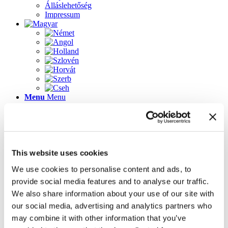
Álláslehetőség
Impressum
Menu
Menu
Lapok
This website uses cookies
2023-as újdonságok
Álláslehetőség
We use cookies to personalise content and ads, to
Az üdvözlőképernyő újdonságai
provide social media features and to analyse our traffic.
Galéria
Impressum
We also share information about your use of our site with
Inspirálódjon könnyedén! 3D tervező ügyféltanácsadó
our social media, advertising and analytics partners who
szoftver
may combine it with other information that you’ve
Kapcsolat
Kezdőlap