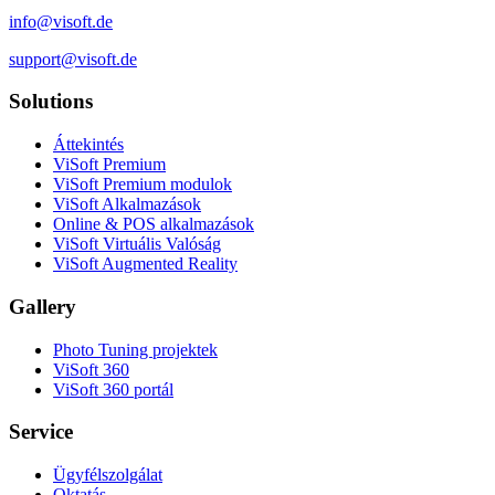
info@visoft.de
support@visoft.de
Solutions
Áttekintés
ViSoft Premium
ViSoft Premium modulok
ViSoft Alkalmazások
Online & POS alkalmazások
ViSoft Virtuális Valóság
ViSoft Augmented Reality
Gallery
Photo Tuning projektek
ViSoft 360
ViSoft 360 portál
Service
Ügyfélszolgálat
Oktatás