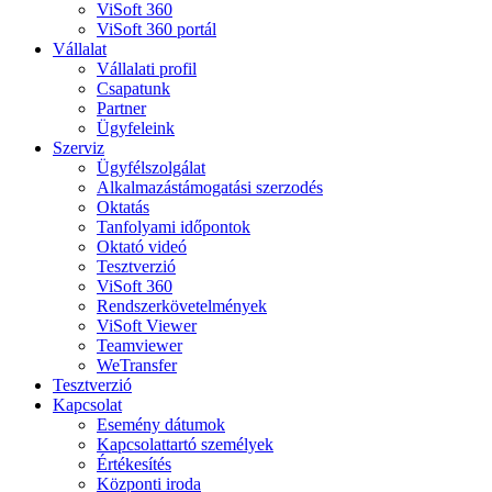
ViSoft 360
ViSoft 360 portál
Vállalat
Vállalati profil
Csapatunk
Partner
Ügyfeleink
Szerviz
Ügyfélszolgálat
Alkalmazástámogatási szerzodés
Oktatás
Tanfolyami időpontok
Oktató videó
Tesztverzió
ViSoft 360
Rendszerkövetelmények
ViSoft Viewer
Teamviewer
WeTransfer
Tesztverzió
Kapcsolat
Esemény dátumok
Kapcsolattartó személyek
Értékesítés
Központi iroda