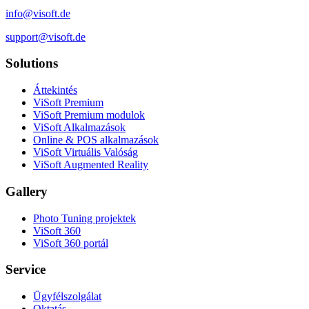
info@visoft.de
support@visoft.de
Solutions
Áttekintés
ViSoft Premium
ViSoft Premium modulok
ViSoft Alkalmazások
Online & POS alkalmazások
ViSoft Virtuális Valóság
ViSoft Augmented Reality
Gallery
Photo Tuning projektek
ViSoft 360
ViSoft 360 portál
Service
Ügyfélszolgálat
Oktatás