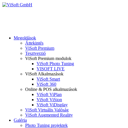
Megoldások
Áttekintés
ViSoft Premium
Tesztverzió
ViSoft Premium modulok
ViSoft Photo Tuning
VISOFT LIVE
ViSoft Alkalmazások
ViSoft Smart
ViSoft 360
Online & POS alkalmazások
ViSoft ViPlan
ViSoft ViSion
ViSoft ViDisplay
ViSoft Virtuális Valóság
ViSoft Augmented Reality
Galéria
Photo Tuning projektek