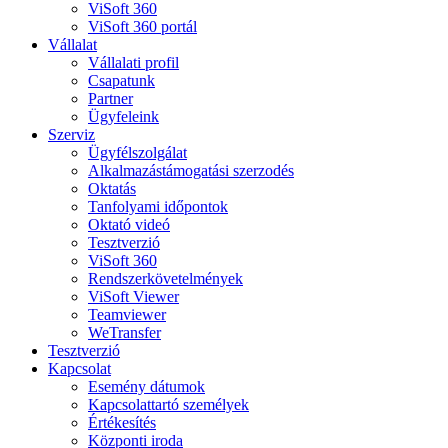
ViSoft 360
ViSoft 360 portál
Vállalat
Vállalati profil
Csapatunk
Partner
Ügyfeleink
Szerviz
Ügyfélszolgálat
Alkalmazástámogatási szerzodés
Oktatás
Tanfolyami időpontok
Oktató videó
Tesztverzió
ViSoft 360
Rendszerkövetelmények
ViSoft Viewer
Teamviewer
WeTransfer
Tesztverzió
Kapcsolat
Esemény dátumok
Kapcsolattartó személyek
Értékesítés
Központi iroda