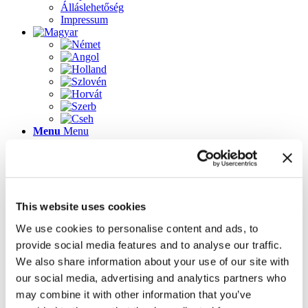
Álláslehetőség
Impressum
Menu
Menu
Lapok
This website uses cookies
2023-as újdonságok
Álláslehetőség
We use cookies to personalise content and ads, to
Az üdvözlőképernyő újdonságai
provide social media features and to analyse our traffic.
Galéria
Impressum
We also share information about your use of our site with
Inspirálódjon könnyedén! 3D tervező ügyféltanácsadó
our social media, advertising and analytics partners who
szoftver
may combine it with other information that you’ve
Kapcsolat
Kezdőlap