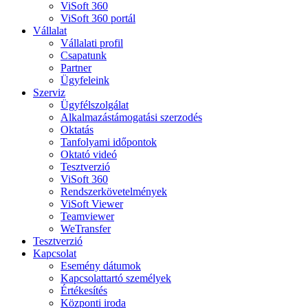
ViSoft 360
ViSoft 360 portál
Vállalat
Vállalati profil
Csapatunk
Partner
Ügyfeleink
Szerviz
Ügyfélszolgálat
Alkalmazástámogatási szerzodés
Oktatás
Tanfolyami időpontok
Oktató videó
Tesztverzió
ViSoft 360
Rendszerkövetelmények
ViSoft Viewer
Teamviewer
WeTransfer
Tesztverzió
Kapcsolat
Esemény dátumok
Kapcsolattartó személyek
Értékesítés
Központi iroda