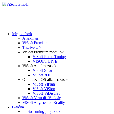
Megoldások
Áttekintés
ViSoft Premium
Tesztverzió
ViSoft Premium modulok
ViSoft Photo Tuning
VISOFT LIVE
ViSoft Alkalmazások
ViSoft Smart
ViSoft 360
Online & POS alkalmazások
ViSoft ViPlan
ViSoft ViSion
ViSoft ViDisplay
ViSoft Virtuális Valóság
ViSoft Augmented Reality
Galéria
Photo Tuning projektek