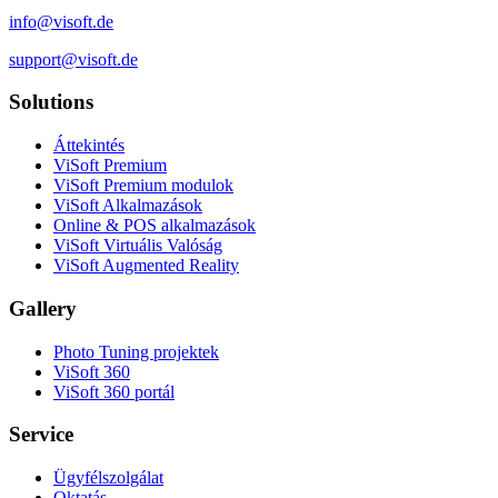
info@visoft.de
support@visoft.de
Solutions
Áttekintés
ViSoft Premium
ViSoft Premium modulok
ViSoft Alkalmazások
Online & POS alkalmazások
ViSoft Virtuális Valóság
ViSoft Augmented Reality
Gallery
Photo Tuning projektek
ViSoft 360
ViSoft 360 portál
Service
Ügyfélszolgálat
Oktatás