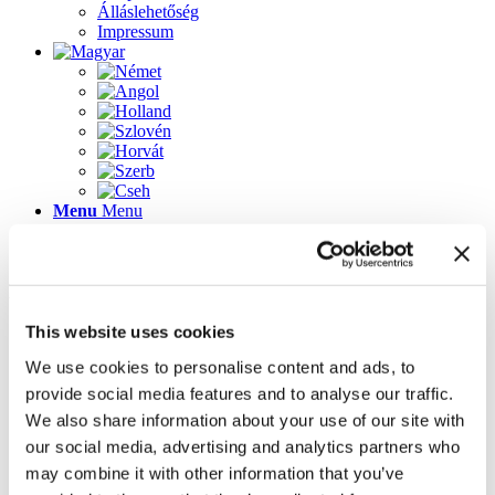
Álláslehetőség
Impressum
Menu
Menu
Lapok
This website uses cookies
2023-as újdonságok
Álláslehetőség
We use cookies to personalise content and ads, to
Az üdvözlőképernyő újdonságai
provide social media features and to analyse our traffic.
Galéria
Impressum
We also share information about your use of our site with
Inspirálódjon könnyedén! 3D tervező ügyféltanácsadó
our social media, advertising and analytics partners who
szoftver
may combine it with other information that you’ve
Kapcsolat
Kezdőlap