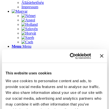
Álláslehetőség
Impressum
Menu
Menu
Lapok
This website uses cookies
2023-as újdonságok
Álláslehetőség
We use cookies to personalise content and ads, to
Az üdvözlőképernyő újdonságai
provide social media features and to analyse our traffic.
Galéria
Impressum
We also share information about your use of our site with
Inspirálódjon könnyedén! 3D tervező ügyféltanácsadó
our social media, advertising and analytics partners who
szoftver
may combine it with other information that you’ve
Kapcsolat
Kezdőlap