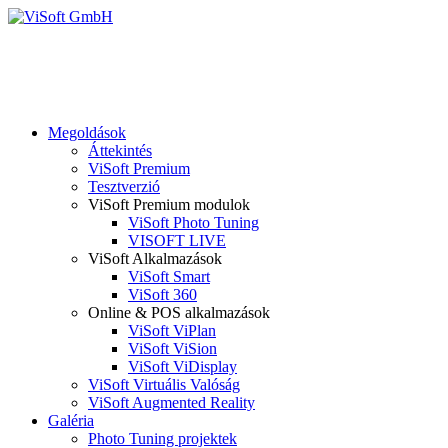
Megoldások
Áttekintés
ViSoft Premium
Tesztverzió
ViSoft Premium modulok
ViSoft Photo Tuning
VISOFT LIVE
ViSoft Alkalmazások
ViSoft Smart
ViSoft 360
Online & POS alkalmazások
ViSoft ViPlan
ViSoft ViSion
ViSoft ViDisplay
ViSoft Virtuális Valóság
ViSoft Augmented Reality
Galéria
Photo Tuning projektek