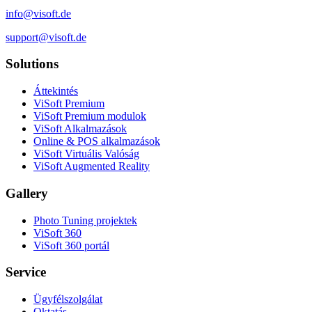
info@visoft.de
support@visoft.de
Solutions
Áttekintés
ViSoft Premium
ViSoft Premium modulok
ViSoft Alkalmazások
Online & POS alkalmazások
ViSoft Virtuális Valóság
ViSoft Augmented Reality
Gallery
Photo Tuning projektek
ViSoft 360
ViSoft 360 portál
Service
Ügyfélszolgálat
Oktatás