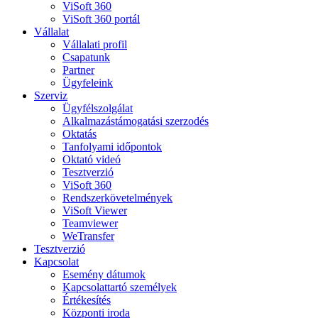
ViSoft 360
ViSoft 360 portál
Vállalat
Vállalati profil
Csapatunk
Partner
Ügyfeleink
Szerviz
Ügyfélszolgálat
Alkalmazástámogatási szerzodés
Oktatás
Tanfolyami időpontok
Oktató videó
Tesztverzió
ViSoft 360
Rendszerkövetelmények
ViSoft Viewer
Teamviewer
WeTransfer
Tesztverzió
Kapcsolat
Esemény dátumok
Kapcsolattartó személyek
Értékesítés
Központi iroda