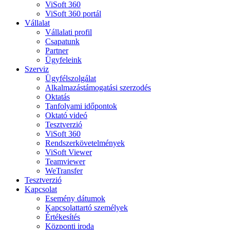
ViSoft 360
ViSoft 360 portál
Vállalat
Vállalati profil
Csapatunk
Partner
Ügyfeleink
Szerviz
Ügyfélszolgálat
Alkalmazástámogatási szerzodés
Oktatás
Tanfolyami időpontok
Oktató videó
Tesztverzió
ViSoft 360
Rendszerkövetelmények
ViSoft Viewer
Teamviewer
WeTransfer
Tesztverzió
Kapcsolat
Esemény dátumok
Kapcsolattartó személyek
Értékesítés
Központi iroda