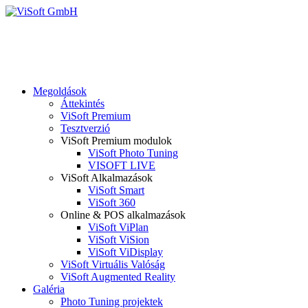
Megoldások
Áttekintés
ViSoft Premium
Tesztverzió
ViSoft Premium modulok
ViSoft Photo Tuning
VISOFT LIVE
ViSoft Alkalmazások
ViSoft Smart
ViSoft 360
Online & POS alkalmazások
ViSoft ViPlan
ViSoft ViSion
ViSoft ViDisplay
ViSoft Virtuális Valóság
ViSoft Augmented Reality
Galéria
Photo Tuning projektek