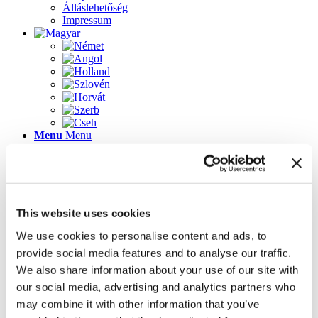
Álláslehetőség
Impressum
Menu
Menu
Lapok
This website uses cookies
2023-as újdonságok
Álláslehetőség
We use cookies to personalise content and ads, to
Az üdvözlőképernyő újdonságai
provide social media features and to analyse our traffic.
Galéria
Impressum
We also share information about your use of our site with
Inspirálódjon könnyedén! 3D tervező ügyféltanácsadó
our social media, advertising and analytics partners who
szoftver
may combine it with other information that you’ve
Kapcsolat
Kezdőlap