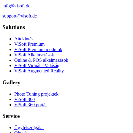
info@visoft.de
support@visoft.de
Solutions
Áttekintés
ViSoft Premium
ViSoft Premium modulok
ViSoft Alkalmazások
Online & POS alkalmazások
ViSoft Virtuális Valóság
ViSoft Augmented Reality
Gallery
Photo Tuning projektek
ViSoft 360
ViSoft 360 portál
Service
Ügyfélszolgálat
Oktatás