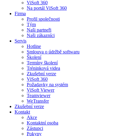
ViSoft 360
Na portál ViSoft 360
Firma
Profil společnosti
Tým
Naši partneři
Naši zákazníci
Servis
Hotline
Smlouva o údržbě softwaru
Školení
Termíny školení
Tréninková videa
Zkušební verze
ViSoft 360
Požadavky na systém
ViSoft Viewer
Teamviewer
WeTransfer
Zkušební verze
Kontakt
Akce
Kontaktní osoba
Zástupci
Pokyny