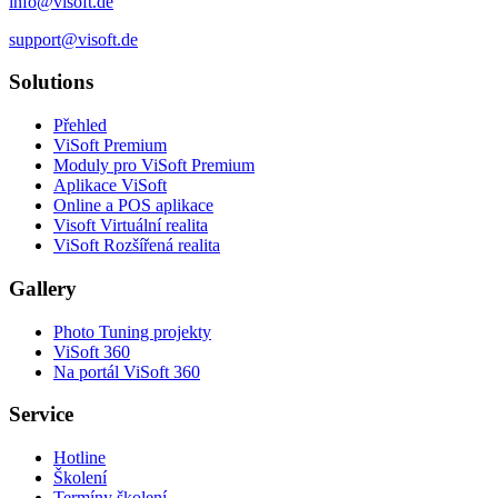
info@visoft.de
support@visoft.de
Solutions
Přehled
ViSoft Premium
Moduly pro ViSoft Premium
Aplikace ViSoft
Online a POS aplikace
Visoft Virtuální realita
ViSoft Rozšířená realita
Gallery
Photo Tuning projekty
ViSoft 360
Na portál ViSoft 360
Service
Hotline
Školení
Termíny školení