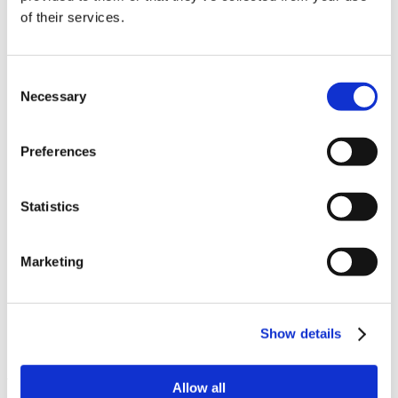
Novinky v update 2022.1
of their services.
Oznámení o stránkách
Řešení
Servis
Consent
Úvodní stránka
ViSoft 360
Necessary
Selection
VISOFT LIVE
ViSoft Photo Tuning
ViSoft Premium
Preferences
ViSoft Rozšířená realita
ViSoft Smart
ViSoft ViDisplay
Statistics
ViSoft ViPlan
Visoft Virtuální realita
ViSoft ViSion
What’s New For Welcome Screen
Marketing
Zkušební verze
Categories
Show details
Žádné rubriky
Archive
Allow all