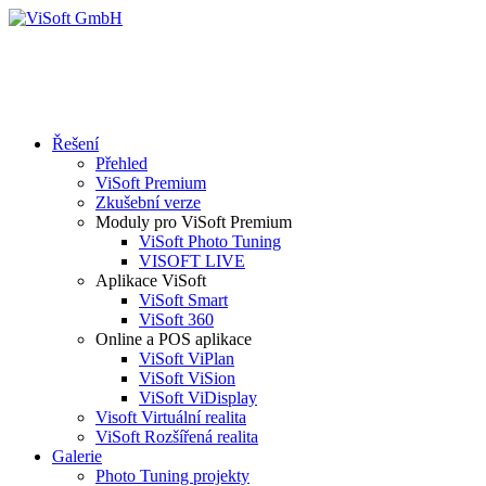
Řešení
Přehled
ViSoft Premium
Zkušební verze
Moduly pro ViSoft Premium
ViSoft Photo Tuning
VISOFT LIVE
Aplikace ViSoft
ViSoft Smart
ViSoft 360
Online a POS aplikace
ViSoft ViPlan
ViSoft ViSion
ViSoft ViDisplay
Visoft Virtuální realita
ViSoft Rozšířená realita
Galerie
Photo Tuning projekty