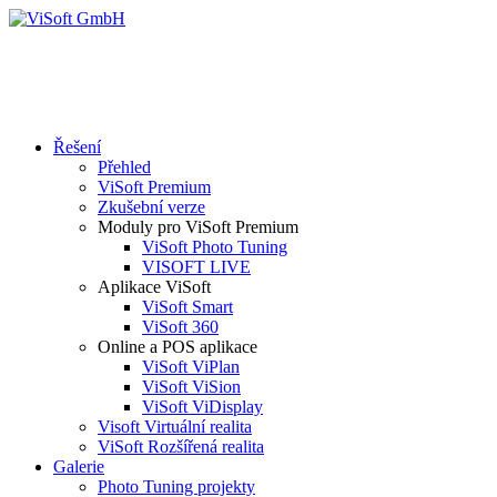
Řešení
Přehled
ViSoft Premium
Zkušební verze
Moduly pro ViSoft Premium
ViSoft Photo Tuning
VISOFT LIVE
Aplikace ViSoft
ViSoft Smart
ViSoft 360
Online a POS aplikace
ViSoft ViPlan
ViSoft ViSion
ViSoft ViDisplay
Visoft Virtuální realita
ViSoft Rozšířená realita
Galerie
Photo Tuning projekty