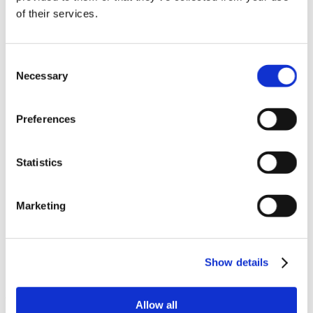
Novinky v update 2022.1
of their services.
Oznámení o stránkách
Řešení
Servis
Consent
Úvodní stránka
ViSoft 360
Necessary
Selection
VISOFT LIVE
ViSoft Photo Tuning
ViSoft Premium
Preferences
ViSoft Rozšířená realita
ViSoft Smart
ViSoft ViDisplay
Statistics
ViSoft ViPlan
Visoft Virtuální realita
ViSoft ViSion
What’s New For Welcome Screen
Marketing
Zkušební verze
Categories
Show details
Žádné rubriky
Archive
Allow all