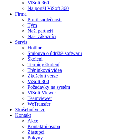
ViSoft 360
Na portál ViSoft 360
Firma
Profil společnosti
Tým
Naši partneři
Naši zákazníci
Servis
Hotline
Smlouva o údržbě softwaru
Školení
Termíny školení
Tréninková videa
Zkušební verze
ViSoft 360
Požadavky na systém
ViSoft Viewer
Teamviewer
WeTransfer
Zkušební verze
Kontakt
Akce
Kontaktní osoba
Zástupci
Pokyny