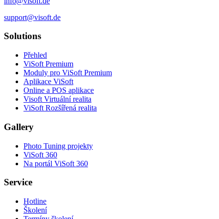
info@visoft.de
support@visoft.de
Solutions
Přehled
ViSoft Premium
Moduly pro ViSoft Premium
Aplikace ViSoft
Online a POS aplikace
Visoft Virtuální realita
ViSoft Rozšířená realita
Gallery
Photo Tuning projekty
ViSoft 360
Na portál ViSoft 360
Service
Hotline
Školení
Termíny školení