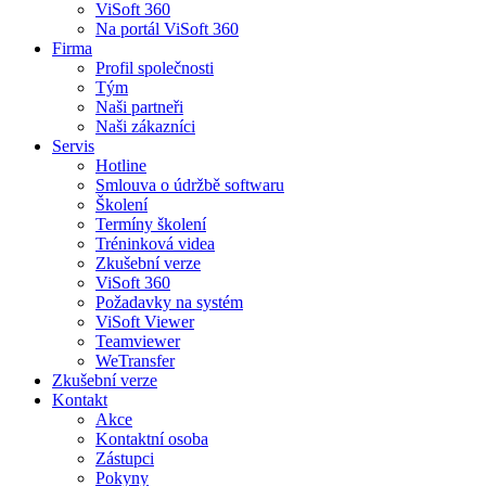
ViSoft 360
Na portál ViSoft 360
Firma
Profil společnosti
Tým
Naši partneři
Naši zákazníci
Servis
Hotline
Smlouva o údržbě softwaru
Školení
Termíny školení
Tréninková videa
Zkušební verze
ViSoft 360
Požadavky na systém
ViSoft Viewer
Teamviewer
WeTransfer
Zkušební verze
Kontakt
Akce
Kontaktní osoba
Zástupci
Pokyny