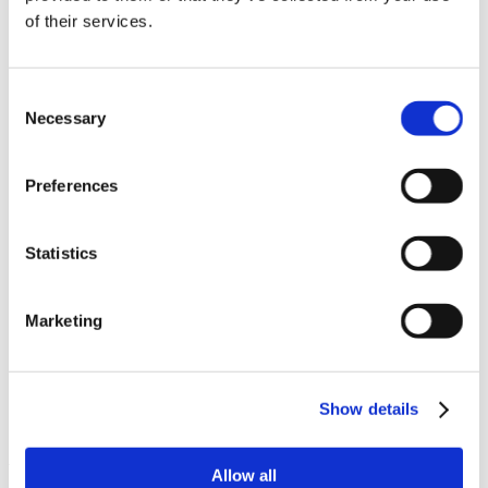
Novinky v update 2022.1
of their services.
Oznámení o stránkách
Řešení
Servis
Consent
Úvodní stránka
ViSoft 360
Necessary
Selection
VISOFT LIVE
ViSoft Photo Tuning
ViSoft Premium
Preferences
ViSoft Rozšířená realita
ViSoft Smart
ViSoft ViDisplay
Statistics
ViSoft ViPlan
Visoft Virtuální realita
ViSoft ViSion
What’s New For Welcome Screen
Marketing
Zkušební verze
Categories
Show details
Žádné rubriky
Archive
Allow all