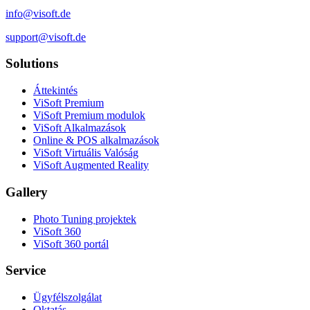
info@visoft.de
support@visoft.de
Solutions
Áttekintés
ViSoft Premium
ViSoft Premium modulok
ViSoft Alkalmazások
Online & POS alkalmazások
ViSoft Virtuális Valóság
ViSoft Augmented Reality
Gallery
Photo Tuning projektek
ViSoft 360
ViSoft 360 portál
Service
Ügyfélszolgálat
Oktatás