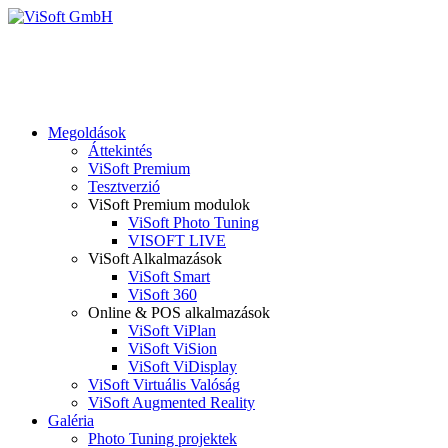
Megoldások
Áttekintés
ViSoft Premium
Tesztverzió
ViSoft Premium modulok
ViSoft Photo Tuning
VISOFT LIVE
ViSoft Alkalmazások
ViSoft Smart
ViSoft 360
Online & POS alkalmazások
ViSoft ViPlan
ViSoft ViSion
ViSoft ViDisplay
ViSoft Virtuális Valóság
ViSoft Augmented Reality
Galéria
Photo Tuning projektek