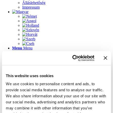
Álláslehetőség
Impressum
Menu
Menu
Lapok
This website uses cookies
2023-as újdonságok
Álláslehetőség
We use cookies to personalise content and ads, to
Az üdvözlőképernyő újdonságai
provide social media features and to analyse our traffic.
Galéria
Impressum
We also share information about your use of our site with
Inspirálódjon könnyedén! 3D tervező ügyféltanácsadó
our social media, advertising and analytics partners who
szoftver
may combine it with other information that you’ve
Kapcsolat
Kezdőlap