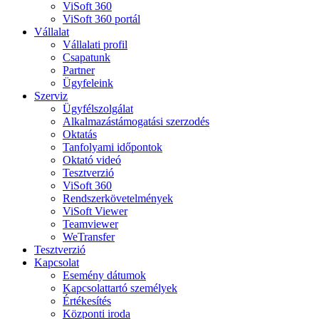
ViSoft 360
ViSoft 360 portál
Vállalat
Vállalati profil
Csapatunk
Partner
Ügyfeleink
Szerviz
Ügyfélszolgálat
Alkalmazástámogatási szerzodés
Oktatás
Tanfolyami időpontok
Oktató videó
Tesztverzió
ViSoft 360
Rendszerkövetelmények
ViSoft Viewer
Teamviewer
WeTransfer
Tesztverzió
Kapcsolat
Esemény dátumok
Kapcsolattartó személyek
Értékesítés
Központi iroda