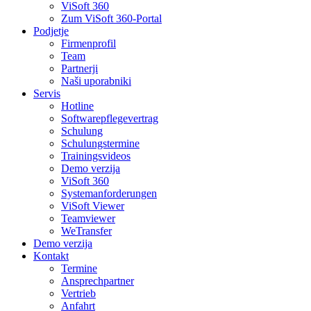
ViSoft 360
Zum ViSoft 360-Portal
Podjetje
Firmenprofil
Team
Partnerji
Naši uporabniki
Servis
Hotline
Softwarepflegevertrag
Schulung
Schulungstermine
Trainingsvideos
Demo verzija
ViSoft 360
Systemanforderungen
ViSoft Viewer
Teamviewer
WeTransfer
Demo verzija
Kontakt
Termine
Ansprechpartner
Vertrieb
Anfahrt