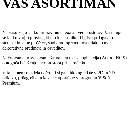
VAŠ ASORTIMAN
Na vašo željo lahko pripravimo enega ali več prostorov. Vaši kupci
se lahko v njih prosto gibljejo in s krmilniki igrivo prilagajajo
stenske in talne ploščice, sanitarno opremo, materiale, barve,
dekorativne predmete in osvetlitev.
Načrtovanje in svetovanje že na licu mesta: aplikacija (Android/iOS)
omogoča beleženje mer prostora pri naročniku.
V ta namen se izdela načrt, ki si ga lahko ogledate v 2D in 3D
prikazu, prilagodite in kasneje uporabite v programu ViSoft
Premium.