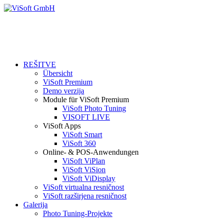
REŠITVE
Übersicht
ViSoft Premium
Demo verzija
Module für ViSoft Premium
ViSoft Photo Tuning
VISOFT LIVE
ViSoft Apps
ViSoft Smart
ViSoft 360
Online- & POS-Anwendungen
ViSoft ViPlan
ViSoft ViSion
ViSoft ViDisplay
ViSoft virtualna resničnost
ViSoft razširjena resničnost
Galerija
Photo Tuning-Projekte