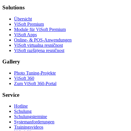
Solutions
Übersicht
ViSoft Premium
Module für ViSoft Premium
ViSoft Apps
Online- & POS-Anwendungen
ViSoft virtualna resničnost
ViSoft razširjena resničnost
Gallery
Photo Tuning-Projekte
ViSoft 360
Zum ViSoft 360-Portal
Service
Hotline
Schulung
Schulungstermine
Systemanforderungen
Trainingsvideos