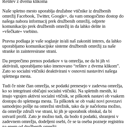
Rešitev z dvema klikoma
Naše spletno mesto uporablja družabne vtičnike iz družbenih
omrežij Facebook, Twitter, Google+, da vam omogočimo dostop do
našega nabora informacij prek družbenih omrežij, odprete
komunikacijo prek družbenih omrežij in da lahko delite in
»všečkate« vsebino.
Pravna podlaga je vaše soglasje in/ali naš zakoniti interes, da lahko
uporabljamo komunikacijske sisteme družbenih omrežij za naše
stranke in zainteresirane strani.
Da preprečimo prenos podatkov v ta omrežja, ne da bi jih vi
aktivirali, uporabljamo tako imenovano “rešitev z dvema klikom”.
Zato so socialni vtičniki deaktivirani v osnovni nastavitvi našega
spletnega mesta.
Tudi če niste član omrežja, se podatki prenesejo v zadevna omrežja,
ko so integrirani običajni socialni vtičniki. Na spletnih mestih, ki
imajo vgrajen aktivni socialni vtičnik, se piškotek nastavi ob vsakem
dostopu do spletnega mesta. Ta piškotek se ob vsaki novi povezavi
samodejno pošlje na omrežni strežnik, tako da je načeloma možno,
da omrežje združi vse strani, ki jih je uporabnik obiskal, da bi
ustvaril profil. Zato je možno tudi, da bodo ti podatki, shranjeni v
zadevnem omrežju, dodeljeni osebi, če se ta oseba pozneje registrira
na enem od družbenih omrežij.