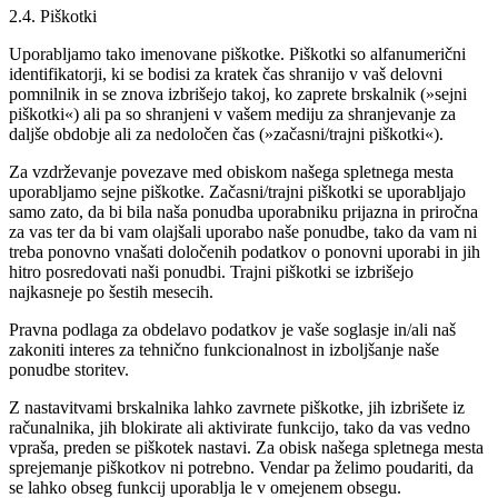
2.4. Piškotki
Uporabljamo tako imenovane piškotke. Piškotki so alfanumerični
identifikatorji, ki se bodisi za kratek čas shranijo v vaš delovni
pomnilnik in se znova izbrišejo takoj, ko zaprete brskalnik (»sejni
piškotki«) ali pa so shranjeni v vašem mediju za shranjevanje za
daljše obdobje ali za nedoločen čas (»začasni/trajni piškotki«).
Za vzdrževanje povezave med obiskom našega spletnega mesta
uporabljamo sejne piškotke. Začasni/trajni piškotki se uporabljajo
samo zato, da bi bila naša ponudba uporabniku prijazna in priročna
za vas ter da bi vam olajšali uporabo naše ponudbe, tako da vam ni
treba ponovno vnašati določenih podatkov o ponovni uporabi in jih
hitro posredovati naši ponudbi. Trajni piškotki se izbrišejo
najkasneje po šestih mesecih.
Pravna podlaga za obdelavo podatkov je vaše soglasje in/ali naš
zakoniti interes za tehnično funkcionalnost in izboljšanje naše
ponudbe storitev.
Z nastavitvami brskalnika lahko zavrnete piškotke, jih izbrišete iz
računalnika, jih blokirate ali aktivirate funkcijo, tako da vas vedno
vpraša, preden se piškotek nastavi. Za obisk našega spletnega mesta
sprejemanje piškotkov ni potrebno. Vendar pa želimo poudariti, da
se lahko obseg funkcij uporablja le v omejenem obsegu.