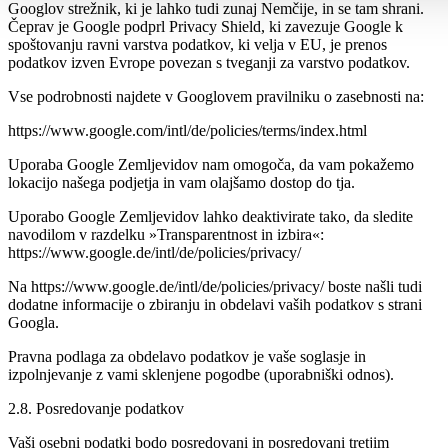
Googlov strežnik, ki je lahko tudi zunaj Nemčije, in se tam shrani.
Čeprav je Google podprl Privacy Shield, ki zavezuje Google k
spoštovanju ravni varstva podatkov, ki velja v EU, je prenos
podatkov izven Evrope povezan s tveganji za varstvo podatkov.
Vse podrobnosti najdete v Googlovem pravilniku o zasebnosti na:
https://www.google.com/intl/de/policies/terms/index.html
Uporaba Google Zemljevidov nam omogoča, da vam pokažemo
lokacijo našega podjetja in vam olajšamo dostop do tja.
Uporabo Google Zemljevidov lahko deaktivirate tako, da sledite
navodilom v razdelku »Transparentnost in izbira«:
https://www.google.de/intl/de/policies/privacy/
Na https://www.google.de/intl/de/policies/privacy/ boste našli tudi
dodatne informacije o zbiranju in obdelavi vaših podatkov s strani
Googla.
Pravna podlaga za obdelavo podatkov je vaše soglasje in
izpolnjevanje z vami sklenjene pogodbe (uporabniški odnos).
2.8. Posredovanje podatkov
Vaši osebni podatki bodo posredovani in posredovani tretjim