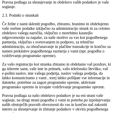
Pravna podlaga za shranjevanje in obdelavo vaših podatkov je vaše
soglasje.
2.3. Podatki o strankah
Če želite z nami skleniti pogodbo, zbiramo, hranimo in obdelujemo
vaše osebne podatke izključno za administracijo strank in za celotno
obdelavo vašega naročila, vključno z morebitno kasnejšo
odgovornostjo za napake, za naše storitve za vas kot pogodbenega
partnerja, vključno s svetovanjem in podporo, za tehnično
administracijo, za obračunavanje in plačilne transakcije in končno za
namen prekinitve pogodbenega razmerja z vami (npr. pogodba o
vzdrževanju programske opreme).
Za vašo registracijo kot stranka zbiramo in obdelamo vaš pozdrav, ki
ga izberete sami, vaše ime in priimek, vašo telefonsko številko, vaš
e-poštni naslov, ime vašega podjetja, naslov vašega podjetja, da
lahko komuniciramo z vami , torej lahko pošiljate vse informacije in
datoteke, potrebne za zagon programske opreme, aktivirate
programsko opremo in izvajate vzdrževanje programske opreme.
Pravna podlaga za našo obdelavo podatkov je na eni strani vaše
soglasje, na drugi strani pogodba z vami in potreba po izpolnjevanju
naših obstoječih pravnih obveznosti do vas in končno naš zakoniti
interes za shranjevanje in zbiranje podatkov v okviru pogodbenega