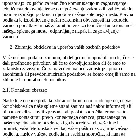
uporabljajo izključno za tehnično komunikacijo in zagotavljanje
tehničnega delovanja ter se ob upoštevanju zakonskih zahtev glede
hrambe izbrišejo po koncu uporabe našega spletnega mesta. Pravna
podlaga je izpolnjevanje naših zakonskih obveznosti na področju
varnosti podatkov in naš zakoniti interes za tehnično funkcionalnost
našega spletnega mesta, odpravljanje napak in zagotavljanje
varnosti.
Zbiranje, obdelava in uporaba vaših osebnih podatkov
Vaše osebne podatke zbiramo, obdelujemo in uporabljamo le, če ste
dali predhodno privolitev ali če to dovoljuje zakon ali če smo to
zakonsko zavezani. Če za navedeni namen zadostuje uporaba
anonimnih ali psevdonimiziranih podatkov, se bomo omejili samo na
zbiranje in uporabo teh podatkov.
2.1. Kontaktni obrazec
Naslednje osebne podatke zbiramo, hranimo in obdelujemo, če vas
kot obiskovalca naše spletne strani zanima naš nabor informacij ali
bi nam želeli zastaviti vprašanja ali poslati sporočila ter nas za te
namene kontaktirati preko kontaktnega obrazca, prikazanega na
našem spletna stran: pozdrav, ki ga izberete sami, vaše ime in
priimek, vaša telefonska številka, vaš e-poštni naslov, ime vašega
podjetja, naslov vašega podjetja in vsebina sporočila, ki nam ga