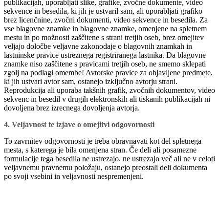
publikacijah, uporabljati slike, grafike, zvočne dokumente, video
sekvence in besedila, ki jih je ustvaril sam, ali uporabljati grafiko
brez licenčnine, zvočni dokumenti, video sekvence in besedila. Za
vse blagovne znamke in blagovne znamke, omenjene na spletnem
mestu in po možnosti zaščitene s strani tretjih oseb, brez omejitev
veljajo določbe veljavne zakonodaje o blagovnih znamkah in
lastninske pravice ustreznega registriranega lastnika. Da blagovne
znamke niso zaščitene s pravicami tretjih oseb, ne smemo sklepati
zgolj na podlagi omembe! Avtorske pravice za objavljene predmete,
ki jih ustvari avtor sam, ostanejo izključno avtorju strani.
Reprodukcija ali uporaba takšnih grafik, zvočnih dokumentov, video
sekvenc in besedil v drugih elektronskih ali tiskanih publikacijah ni
dovoljena brez izrecnega dovoljenja avtorja.
4. Veljavnost te izjave o omejitvi odgovornosti
To zavrnitev odgovornosti je treba obravnavati kot del spletnega
mesta, s katerega je bila omenjena stran. Če deli ali posamezne
formulacije tega besedila ne ustrezajo, ne ustrezajo več ali ne v celoti
veljavnemu pravnemu položaju, ostanejo preostali deli dokumenta
po svoji vsebini in veljavnosti nespremenjeni.