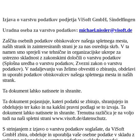
Izjava o varstvu podatkov podjetja ViSoft GmbH, Sindelfingen
Uradna oseba za varstvo podatkov:
michael.nissler@visoft.de
Zaščita osebnih podatkov obiskovalcev našega spletnega mesta,
naših strank in zainteresiranih strani je za nas osrednja skrb. V ta
namen smo sprejeli vse tehnične in organizacijske ukrepe za
ustrezno skladnost z zakonskimi določili o varstvu podatkov
(Splošna uredba o varstvu podatkov, Zvezni zakon o varstvu
podatkov). V nadaljevanju vas želimo obvestiti o zbiranju, obdelavi
in ​​uporabi podatkov obiskovalcev našega spletnega mesta in naših
strank.
Ta dokument lahko natisnete in shranite.
Ta dokument pojasnjuje, kateri podatki se zbirajo, shranjujejo in
obdelujejo ter kako in na kakšni pravni podlagi se to izvaja. Ta
dokument lahko natisnete in shranite. Trenutna različica je na voljo
tudi na naši spletni strani www.visoft.de/datenschutz.
S strinjanjem z izjavo o varstvu podatkov soglašate, da ViSoft
GmbH zbira, obdeluje in uporablja vaše osebne podatke v skladu z