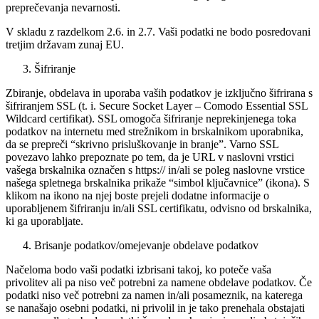
preprečevanja nevarnosti.
V skladu z razdelkom 2.6. in 2.7. Vaši podatki ne bodo posredovani
tretjim državam zunaj EU.
Šifriranje
Zbiranje, obdelava in uporaba vaših podatkov je izključno šifrirana s
šifriranjem SSL (t. i. Secure Socket Layer – Comodo Essential SSL
Wildcard certifikat). SSL omogoča šifriranje neprekinjenega toka
podatkov na internetu med strežnikom in brskalnikom uporabnika,
da se prepreči “skrivno prisluškovanje in branje”. Varno SSL
povezavo lahko prepoznate po tem, da je URL v naslovni vrstici
vašega brskalnika označen s https:// in/ali se poleg naslovne vrstice
našega spletnega brskalnika prikaže “simbol ključavnice” (ikona). S
klikom na ikono na njej boste prejeli dodatne informacije o
uporabljenem šifriranju in/ali SSL certifikatu, odvisno od brskalnika,
ki ga uporabljate.
Brisanje podatkov/omejevanje obdelave podatkov
Načeloma bodo vaši podatki izbrisani takoj, ko poteče vaša
privolitev ali pa niso več potrebni za namene obdelave podatkov. Če
podatki niso več potrebni za namen in/ali posameznik, na katerega
se nanašajo osebni podatki, ni privolil in je tako prenehala obstajati