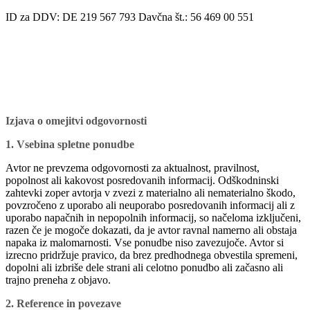
ID za DDV: DE 219 567 793 Davčna št.: 56 469 00 551
Izjava o omejitvi odgovornosti
1. Vsebina spletne ponudbe
Avtor ne prevzema odgovornosti za aktualnost, pravilnost,
popolnost ali kakovost posredovanih informacij. Odškodninski
zahtevki zoper avtorja v zvezi z materialno ali nematerialno škodo,
povzročeno z uporabo ali neuporabo posredovanih informacij ali z
uporabo napačnih in nepopolnih informacij, so načeloma izključeni,
razen če je mogoče dokazati, da je avtor ravnal namerno ali obstaja
napaka iz malomarnosti. Vse ponudbe niso zavezujoče. Avtor si
izrecno pridržuje pravico, da brez predhodnega obvestila spremeni,
dopolni ali izbriše dele strani ali celotno ponudbo ali začasno ali
trajno preneha z objavo.
2. Reference in povezave