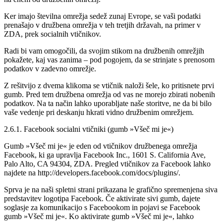
Ker imajo številna omrežja sedež zunaj Evrope, se vaši podatki
prenašajo v družbena omrežja v teh tretjih državah, na primer v
ZDA, prek socialnih vtičnikov.
Radi bi vam omogočili, da svojim stikom na družbenih omrežjih
pokažete, kaj vas zanima – pod pogojem, da se strinjate s prenosom
podatkov v zadevno omrežje.
Z rešitvijo z dvema klikoma se vtičnik naloži šele, ko pritisnete prvi
gumb. Pred tem družbena omrežja od vas ne morejo zbirati nobenih
podatkov. Na ta način lahko uporabljate naše storitve, ne da bi bilo
vaše vedenje pri deskanju hkrati vidno družbenim omrežjem.
2.6.1. Facebook socialni vtičniki (gumb »Všeč mi je«)
Gumb »Všeč mi je« je eden od vtičnikov družbenega omrežja
Facebook, ki ga upravlja Facebook Inc., 1601 S. California Ave,
Palo Alto, CA 94304, ZDA. Pregled vtičnikov za Facebook lahko
najdete na http://developers.facebook.com/docs/plugins/.
Sprva je na naši spletni strani prikazana le grafično spremenjena siva
predstavitev logotipa Facebook. Če aktivirate sivi gumb, dajete
soglasje za komunikacijo s Facebookom in pojavi se Facebook
gumb »Všeč mi je«. Ko aktivirate gumb »Všeč mi je«, lahko