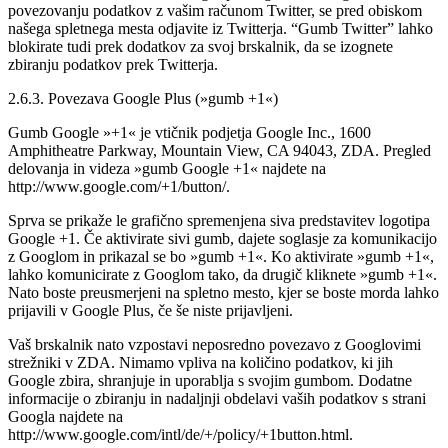
povezovanju podatkov z vašim računom Twitter, se pred obiskom
našega spletnega mesta odjavite iz Twitterja. “Gumb Twitter” lahko
blokirate tudi prek dodatkov za svoj brskalnik, da se izognete
zbiranju podatkov prek Twitterja.
2.6.3. Povezava Google Plus (»gumb +1«)
Gumb Google »+1« je vtičnik podjetja Google Inc., 1600
Amphitheatre Parkway, Mountain View, CA 94043, ZDA. Pregled
delovanja in videza »gumb Google +1« najdete na
http://www.google.com/+1/button/.
Sprva se prikaže le grafično spremenjena siva predstavitev logotipa
Google +1. Če aktivirate sivi gumb, dajete soglasje za komunikacijo
z Googlom in prikazal se bo »gumb +1«. Ko aktivirate »gumb +1«,
lahko komunicirate z Googlom tako, da drugič kliknete »gumb +1«.
Nato boste preusmerjeni na spletno mesto, kjer se boste morda lahko
prijavili v Google Plus, če še niste prijavljeni.
Vaš brskalnik nato vzpostavi neposredno povezavo z Googlovimi
strežniki v ZDA. Nimamo vpliva na količino podatkov, ki jih
Google zbira, shranjuje in uporablja s svojim gumbom. Dodatne
informacije o zbiranju in nadaljnji obdelavi vaših podatkov s strani
Googla najdete na
http://www.google.com/intl/de/+/policy/+1button.html.