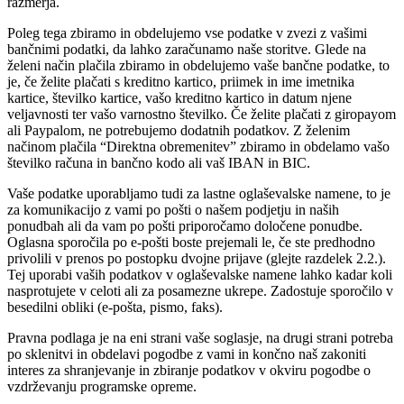
razmerja.
Poleg tega zbiramo in obdelujemo vse podatke v zvezi z vašimi
bančnimi podatki, da lahko zaračunamo naše storitve. Glede na
želeni način plačila zbiramo in obdelujemo vaše bančne podatke, to
je, če želite plačati s kreditno kartico, priimek in ime imetnika
kartice, številko kartice, vašo kreditno kartico in datum njene
veljavnosti ter vašo varnostno številko. Če želite plačati z giropayom
ali Paypalom, ne potrebujemo dodatnih podatkov. Z želenim
načinom plačila “Direktna obremenitev” zbiramo in obdelamo vašo
številko računa in bančno kodo ali vaš IBAN in BIC.
Vaše podatke uporabljamo tudi za lastne oglaševalske namene, to je
za komunikacijo z vami po pošti o našem podjetju in naših
ponudbah ali da vam po pošti priporočamo določene ponudbe.
Oglasna sporočila po e-pošti boste prejemali le, če ste predhodno
privolili v prenos po postopku dvojne prijave (glejte razdelek 2.2.).
Tej uporabi vaših podatkov v oglaševalske namene lahko kadar koli
nasprotujete v celoti ali za posamezne ukrepe. Zadostuje sporočilo v
besedilni obliki (e-pošta, pismo, faks).
Pravna podlaga je na eni strani vaše soglasje, na drugi strani potreba
po sklenitvi in ​​obdelavi pogodbe z vami in končno naš zakoniti
interes za shranjevanje in zbiranje podatkov v okviru pogodbe o
vzdrževanju programske opreme.