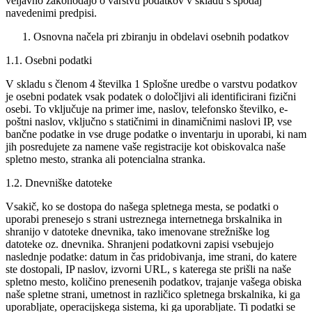
veljavno zakonodajo o varstvu podatkov v skladu s spodaj
navedenimi predpisi.
Osnovna načela pri zbiranju in obdelavi osebnih podatkov
1.1. Osebni podatki
V skladu s členom 4 številka 1 Splošne uredbe o varstvu podatkov
je osebni podatek vsak podatek o določljivi ali identificirani fizični
osebi. To vključuje na primer ime, naslov, telefonsko številko, e-
poštni naslov, vključno s statičnimi in dinamičnimi naslovi IP, vse
bančne podatke in vse druge podatke o inventarju in uporabi, ki nam
jih posredujete za namene vaše registracije kot obiskovalca naše
spletno mesto, stranka ali potencialna stranka.
1.2. Dnevniške datoteke
Vsakič, ko se dostopa do našega spletnega mesta, se podatki o
uporabi prenesejo s strani ustreznega internetnega brskalnika in
shranijo v datoteke dnevnika, tako imenovane strežniške log
datoteke oz. dnevnika. Shranjeni podatkovni zapisi vsebujejo
naslednje podatke: datum in čas pridobivanja, ime strani, do katere
ste dostopali, IP naslov, izvorni URL, s katerega ste prišli na naše
spletno mesto, količino prenesenih podatkov, trajanje vašega obiska
naše spletne strani, umetnost in različico spletnega brskalnika, ki ga
uporabljate, operacijskega sistema, ki ga uporabljate. Ti podatki se