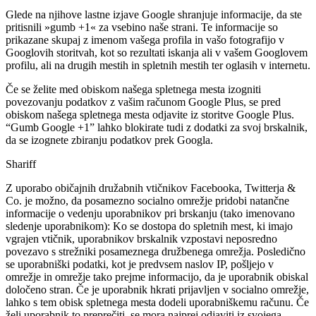
Glede na njihove lastne izjave Google shranjuje informacije, da ste
pritisnili »gumb +1« za vsebino naše strani. Te informacije so
prikazane skupaj z imenom vašega profila in vašo fotografijo v
Googlovih storitvah, kot so rezultati iskanja ali v vašem Googlovem
profilu, ali na drugih mestih in spletnih mestih ter oglasih v internetu.
Če se želite med obiskom našega spletnega mesta izogniti
povezovanju podatkov z vašim računom Google Plus, se pred
obiskom našega spletnega mesta odjavite iz storitve Google Plus.
“Gumb Google +1” lahko blokirate tudi z dodatki za svoj brskalnik,
da se izognete zbiranju podatkov prek Googla.
Shariff
Z uporabo običajnih družabnih vtičnikov Facebooka, Twitterja &
Co. je možno, da posamezno socialno omrežje pridobi natančne
informacije o vedenju uporabnikov pri brskanju (tako imenovano
sledenje uporabnikom): Ko se dostopa do spletnih mest, ki imajo
vgrajen vtičnik, uporabnikov brskalnik vzpostavi neposredno
povezavo s strežniki posameznega družbenega omrežja. Posledično
se uporabniški podatki, kot je predvsem naslov IP, pošljejo v
omrežje in omrežje tako prejme informacijo, da je uporabnik obiskal
določeno stran. Če je uporabnik hkrati prijavljen v socialno omrežje,
lahko s tem obisk spletnega mesta dodeli uporabniškemu računu. Če
želi uporabnik to preprečiti, se mora najprej odjaviti iz svojega