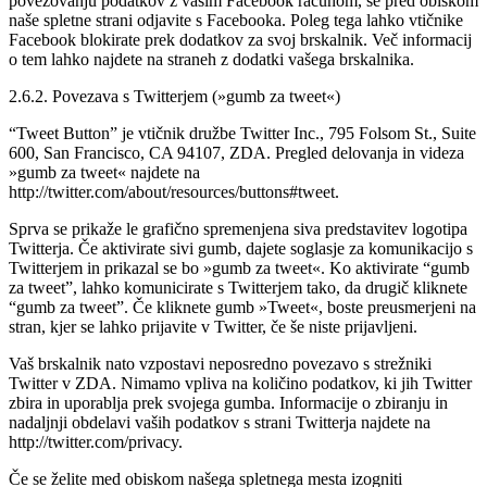
povezovanju podatkov z vašim Facebook računom, se pred obiskom
naše spletne strani odjavite s Facebooka. Poleg tega lahko vtičnike
Facebook blokirate prek dodatkov za svoj brskalnik. Več informacij
o tem lahko najdete na straneh z dodatki vašega brskalnika.
2.6.2. Povezava s Twitterjem (»gumb za tweet«)
“Tweet Button” je vtičnik družbe Twitter Inc., 795 Folsom St., Suite
600, San Francisco, CA 94107, ZDA. Pregled delovanja in videza
»gumb za tweet« najdete na
http://twitter.com/about/resources/buttons#tweet.
Sprva se prikaže le grafično spremenjena siva predstavitev logotipa
Twitterja. Če aktivirate sivi gumb, dajete soglasje za komunikacijo s
Twitterjem in prikazal se bo »gumb za tweet«. Ko aktivirate “gumb
za tweet”, lahko komunicirate s Twitterjem tako, da drugič kliknete
“gumb za tweet”. Če kliknete gumb »Tweet«, boste preusmerjeni na
stran, kjer se lahko prijavite v Twitter, če še niste prijavljeni.
Vaš brskalnik nato vzpostavi neposredno povezavo s strežniki
Twitter v ZDA. Nimamo vpliva na količino podatkov, ki jih Twitter
zbira in uporablja prek svojega gumba. Informacije o zbiranju in
nadaljnji obdelavi vaših podatkov s strani Twitterja najdete na
http://twitter.com/privacy.
Če se želite med obiskom našega spletnega mesta izogniti