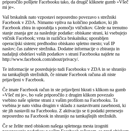
priporočilo pošljete Facebooku tako, da drugič kliknete gumb »Všeč
mi je«.
Vaš brskalnik nato vzpostavi neposredno povezavo s strežniki
Facebook v ZDA. Nimamo vpliva na količino podatkov, ki jih
Facebook zbira in uporablja s pomočjo vtičnikov. Glede na trenutno
stanje znanja gre za naslednje podatke: obiskane strani, ki vsebujejo
vtičnik Facebook; vrsta in različica brskalnika; uporabljen
operacijski sistem; predhodno obiskano spletno mesto; vaš IP
naslov; čas zahteve strežnika. Dodatne informacije o zbiranju in
nadaljnji obdelavi vaših podatkov s strani Facebooka najdete na
http://www.facebook.com/about/privacy/.
Te informacije se posredujejo tudi Facebooku v ZDA in se shranijo
na tamkajšnjih strežnikih, če nimate Facebook računa ali niste
prijavljeni v Facebook.
Če imate Facebook račun in ste prijavljeni hkrati s klikom na gumb
»Všeč mi je«, bo vaše priporočilo z drugim klikom povezalo
vsebino naše spletne strani z vašim profilom na Facebooku. Ta
vsebina je nato vidna drugim v skladu z nastavitvami zasebnosti, ki
ste jih nastavili na Facebooku. Z aktivacijo se ti podatki prenesejo
neposredno na Facebook in shranijo na tamkajšnjih strežnikih.
Če se želite med obiskom našega spletnega mesta izogniti