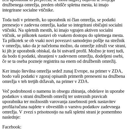
družbenega omrežja, preden obišče spletna mesta, ki imajo
integrirane socialne vtičnike.
Toda tudi v primerih, ko uporabnik ni član omrežja, se podatki
prenesejo v zadevna omrežja, kadar so integrirani običajni socialni
vtičniki. Na spletnih mestih, ki imajo vgrajen aktiven socialni
vtičnik, se piškotek nastavi ob vsakem dostopu do spletnega mesta.
Ta piškotek se ob vsaki novi povezavi samodejno pošlje na strežnik
v omrežju, tako da je načeloma možno, da omrežje združi vse strani,
ki jih je uporabnik obiskal, da bi ustvaril profil. Možno je torej tudi,
da bodo ti podatki, shranjeni v zadevnem omrežju, dodeljeni osebi,
če se ta oseba pozneje registrira na enem od družbenih omrežij.
Ker imajo številna omrežja sedež zunaj Evrope, na primer v ZDA,
bodo vaši podatki v zgoraj opisanih primerih preneseni na družbena
omrežja v teh tretjih državah, na primer v ZDA.
Več podrobnosti o namenu in obsegu zbiranja, obdelave in uporabe
podatkov s strani družbenih omrežij ter ustreznih pravicah
uporabnika ter možnostih varovanja zasebnosti prek nastavitev
profila/računa najdete v obvestilih o varstvu podatkov zadevnega
omrežja. V zvezi s prisotnostjo na naši spletni strani je pomembno
naslednje:
Facebook: