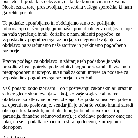
pošljete. Ti podatki so obvezni, da lahko komuniciramo z vami.
Neobvezna, torej prostovoljna, je vsebina vašega sporočila, ki nam
ga želite poslati.
Te podatke uporabljamo in obdelujemo samo za pošiljanje
informacij o našem podjetju in naših ponudbah ter za odgovarjanje
na vaša vprašanja in/ali, če želite z nami skleniti pogodbo, za
vzpostavitev pogodbenega razmerja, za njegovo izvajanje, za
obdelavo na zaračunamo naše storitve in prekinemo pogodbeno
razmerje.
Pravna podlaga za obdelavo in zbiranje teh podatkov je vaša
privolitev in/ali potreba po izpolnitvi pogodbe z vami ali izvajanju
predpogodbenih ukrepov in/ali naš zakoniti interes za podatke za
vzpostavitev pogodbenega razmerja in končati.
Vaši podatki bodo izbrisani – ob upoštevanju zakonskih ali uradnih
zahtev glede shranjevanja – takoj, ko vaše soglasje ali namen
obdelave podatkov ne bo več obstajal. Če podatki niso več potrebni
za operativno poslovanje, vendar jih je treba še vedno hraniti zaradi
obstoječih zakonskih, uradnih ali pogodbenih obveznosti (npr.
garancija, finančno računovodstvo), je obdelava podatkov omejena
tako, da se ti podatki označijo in shranijo ločeno, z omejenim
dostopom.
2.2. Glasilo