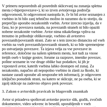
V primeru neposrednih ali posrednih sklicevanj na zunanja spletna
mesta (»hiperpovezave«), ki so izven avtorjevega področja
odgovornosti, bi odgovornost nastopila le, če bi bil avtor seznanjen z
vsebino in bi bilo zanj tehnično možno in razumno da to storijo, da
preprečijo uporabo nezakonitih vsebin. Avtor izrecno izjavlja, da v
času, ko je povezava nastala, na povezanih straneh ni bilo opaziti
nobene nezakonite vsebine. Avtor nima nikakršnega vpliva na
trenutno in prihodnje oblikovanje, vsebino ali avtorstvo
povezanih/povezanih strani. Zato se s tem izrecno distancira od vseh
vsebin na vseh povezanih/povezanih straneh, ki so bile spremenjene
po ustvarjanju povezave. Ta izjava velja za vse povezave in
reference, določene na našem spletnem mestu, kot tudi za vnose
tretjih oseb v knjige gostov, forume za razprave, imenike povezav,
poštne sezname in vse druge oblike baz podatkov, ki jih je
vzpostavil avtor, katerih vsebina lahko dostopen od zunaj. Za
nezakonito, napačno ali nepopolno vsebino in zlasti za škodo, ki
nastane zaradi uporabe ali neuporabe teh informacij, je odgovoren
izključno ponudnik strani, na katero se sklicuje, ne pa oseba, ki se
zgolj sklicuje na zadevno objavo prek povezav.
3. Zakon o avtorskih pravicah in blagovnih znamkah
Avtor si prizadeva spoštovati avtorske pravice slik, grafik, zvočnih
dokumentov, video sekvenc in besedil, uporabljenih v vseh