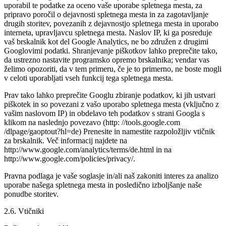
uporabil te podatke za oceno vaše uporabe spletnega mesta, za
pripravo poročil o dejavnosti spletnega mesta in za zagotavljanje
drugih storitev, povezanih z dejavnostjo spletnega mesta in uporabo
interneta, upravljavcu spletnega mesta. Naslov IP, ki ga posreduje
vaš brskalnik kot del Google Analytics, ne bo združen z drugimi
Googlovimi podatki. Shranjevanje piškotkov lahko preprečite tako,
da ustrezno nastavite programsko opremo brskalnika; vendar vas
želimo opozoriti, da v tem primeru, če je to primerno, ne boste mogli
v celoti uporabljati vseh funkcij tega spletnega mesta.
Prav tako lahko preprečite Googlu zbiranje podatkov, ki jih ustvari
piškotek in so povezani z vašo uporabo spletnega mesta (vključno z
vašim naslovom IP) in obdelavo teh podatkov s strani Googla s
klikom na naslednjo povezavo (http: //tools.google.com
/dlpage/gaoptout?hl=de) Prenesite in namestite razpoložljiv vtičnik
za brskalnik. Več informacij najdete na
http://www.google.com/analytics/terms/de.html in na
http://www.google.com/policies/privacy/.
Pravna podlaga je vaše soglasje in/ali naš zakoniti interes za analizo
uporabe našega spletnega mesta in posledično izboljšanje naše
ponudbe storitev.
2.6. Vtičniki