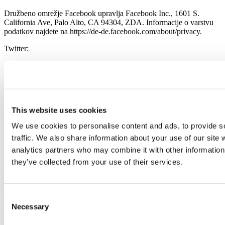
Družbeno omrežje Facebook upravlja Facebook Inc., 1601 S.
California Ave, Palo Alto, CA 94304, ZDA. Informacije o varstvu
podatkov najdete na https://de-de.facebook.com/about/privacy.
Twitter:
Družbeno omrežje Twitter upravlja Twitter Inc., 795 Folsom St.,
Suite 600, San Francisco, CA 94107, ZDA. Informacije o varstvu
podatkov najdete na https://twitter.com/privacy.
Google Plus:
This website uses cookies
Družbeno omrežje Google Plus upravlja Google Inc., Amphitheatre
We use cookies to personalise content and ads, to provide s
Parkway, Mountain View, CA 94043, ZDA. Informacije o varstvu
podatkov najdete na
traffic. We also share information about your use of our site 
http://www.google.com/intl/de/policies/privacy/.
analytics partners who may combine it with other information 
Radi bi vam omogočili, da svojim stikom na družbenih omrežjih
they’ve collected from your use of their services.
pokažete, kaj vas zanima – pod pogojem, da se strinjate s prenosom
podatkov v zadevno omrežje. Zato uporabljamo projekt Shariff, ki
ga je razvil založnik revije Heise, kot standard in za zaščito vaših
Consent
podatkov. S Shariffom lahko uporabljate naše storitve, ne da bi bilo
Necessary
vaše vedenje pri deskanju hkrati vidno družbenim omrežjem.
Selection
Gumb Shariff vzpostavi povezavo z družbenim omrežjem šele, ko