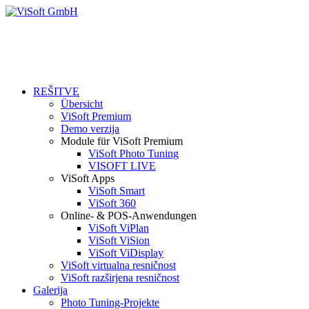
REŠITVE
Übersicht
ViSoft Premium
Demo verzija
Module für ViSoft Premium
ViSoft Photo Tuning
VISOFT LIVE
ViSoft Apps
ViSoft Smart
ViSoft 360
Online- & POS-Anwendungen
ViSoft ViPlan
ViSoft ViSion
ViSoft ViDisplay
ViSoft virtualna resničnost
ViSoft razširjena resničnost
Galerija
Photo Tuning-Projekte