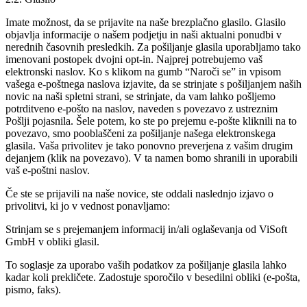
Imate možnost, da se prijavite na naše brezplačno glasilo. Glasilo
objavlja informacije o našem podjetju in naši aktualni ponudbi v
nerednih časovnih presledkih. Za pošiljanje glasila uporabljamo tako
imenovani postopek dvojni opt-in. Najprej potrebujemo vaš
elektronski naslov. Ko s klikom na gumb “Naroči se” in vpisom
vašega e-poštnega naslova izjavite, da se strinjate s pošiljanjem naših
novic na naši spletni strani, se strinjate, da vam lahko pošljemo
potrditveno e-pošto na naslov, naveden s povezavo z ustreznim
Pošlji pojasnila. Šele potem, ko ste po prejemu e-pošte kliknili na to
povezavo, smo pooblaščeni za pošiljanje našega elektronskega
glasila. Vaša privolitev je tako ponovno preverjena z vašim drugim
dejanjem (klik na povezavo). V ta namen bomo shranili in uporabili
vaš e-poštni naslov.
Če ste se prijavili na naše novice, ste oddali naslednjo izjavo o
privolitvi, ki jo v vednost ponavljamo:
Strinjam se s prejemanjem informacij in/ali oglaševanja od ViSoft
GmbH v obliki glasil.
To soglasje za uporabo vaših podatkov za pošiljanje glasila lahko
kadar koli prekličete. Zadostuje sporočilo v besedilni obliki (e-pošta,
pismo, faks).