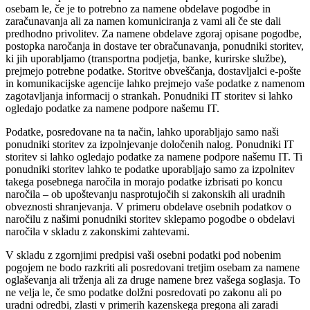
osebam le, če je to potrebno za namene obdelave pogodbe in
zaračunavanja ali za namen komuniciranja z vami ali če ste dali
predhodno privolitev. Za namene obdelave zgoraj opisane pogodbe,
postopka naročanja in dostave ter obračunavanja, ponudniki storitev,
ki jih uporabljamo (transportna podjetja, banke, kurirske službe),
prejmejo potrebne podatke. Storitve obveščanja, dostavljalci e-pošte
in komunikacijske agencije lahko prejmejo vaše podatke z namenom
zagotavljanja informacij o strankah. Ponudniki IT storitev si lahko
ogledajo podatke za namene podpore našemu IT.
Podatke, posredovane na ta način, lahko uporabljajo samo naši
ponudniki storitev za izpolnjevanje določenih nalog. Ponudniki IT
storitev si lahko ogledajo podatke za namene podpore našemu IT. Ti
ponudniki storitev lahko te podatke uporabljajo samo za izpolnitev
takega posebnega naročila in morajo podatke izbrisati po koncu
naročila – ob upoštevanju nasprotujočih si zakonskih ali uradnih
obveznosti shranjevanja. V primeru obdelave osebnih podatkov o
naročilu z našimi ponudniki storitev sklepamo pogodbe o obdelavi
naročila v skladu z zakonskimi zahtevami.
V skladu z zgornjimi predpisi vaši osebni podatki pod nobenim
pogojem ne bodo razkriti ali posredovani tretjim osebam za namene
oglaševanja ali trženja ali za druge namene brez vašega soglasja. To
ne velja le, če smo podatke dolžni posredovati po zakonu ali po
uradni odredbi, zlasti v primerih kazenskega pregona ali zaradi