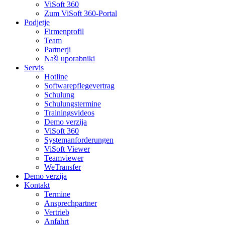
ViSoft 360
Zum ViSoft 360-Portal
Podjetje
Firmenprofil
Team
Partnerji
Naši uporabniki
Servis
Hotline
Softwarepflegevertrag
Schulung
Schulungstermine
Trainingsvideos
Demo verzija
ViSoft 360
Systemanforderungen
ViSoft Viewer
Teamviewer
WeTransfer
Demo verzija
Kontakt
Termine
Ansprechpartner
Vertrieb
Anfahrt