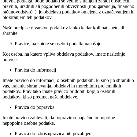
pravna podlaga, bodo podatki še vedno shranjeni zaradi obstoječih
pravnih, uradnih ali pogodbenih obveznosti (npr. garancija, finančno
računovodstvo). ), je obdelava podatkov omejena z označevanjem in
blokiranjem teh podatkov.
Naše predpise o varstvu podatkov lahko kadar koli natisnete ali
shranite.
Pravice, na katere se osebni podatki nanašajo
Kot oseba, na katero vpliva obdelava podatkov, imate naslednje
pravice:
Pravica do informacij
Imate pravico do informacij o osebnih podatkih, ki smo jih shranili o
vas, trajanju shranjevanja, obdelavi in ​​morebitnih prejemnikih
podatkov. Prav tako imate pravico pridobiti kopijo osebnih
podatkov, ki so predmet naše obdelave.
Pravica do popravka
Imate pravico zahtevati, da popravimo napačne in popolne
nepopolne osebne podatke.
Pravica do izbrisa/pravica biti pozabljen