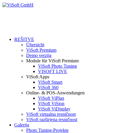
REŠITVE
Übersicht
ViSoft Premium
Demo verzija
Module für ViSoft Premium
ViSoft Photo Tuning
VISOFT LIVE
ViSoft Apps
ViSoft Smart
ViSoft 360
Online- & POS-Anwendungen
ViSoft ViPlan
ViSoft ViSion
ViSoft ViDisplay
ViSoft virtualna resničnost
ViSoft razširjena resničnost
Galerija
Photo Tuning-Projekte