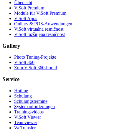
Übersicht
ViSoft Premium
Module für ViSoft Premium
ViSoft Apps
Online- & POS-Anwendungen
ViSoft virtualna resničnost
ViSoft razširjena resničnost
Gallery
Photo Tuning-Projekte
ViSoft 360
Zum ViSoft 360-Portal
Service
Hotline
Schulung
Schulungstermine
Systemanforderungen
Trainingsvideos
ViSoft Viewer
Teamviewer
WeTransfer