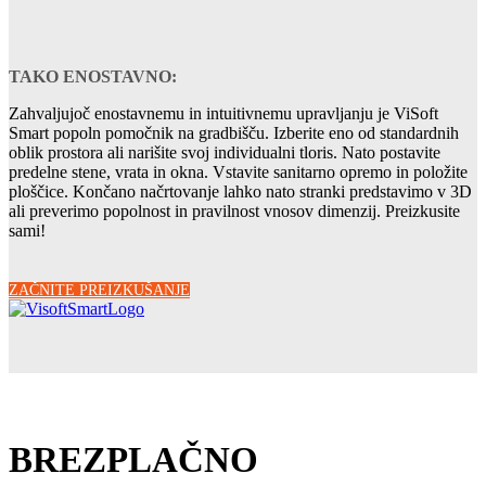
TAKO ENOSTAVNO:
Zahvaljujoč enostavnemu in intuitivnemu upravljanju je ViSoft
Smart popoln pomočnik na gradbišču. Izberite eno od standardnih
oblik prostora ali narišite svoj individualni tloris. Nato postavite
predelne stene, vrata in okna. Vstavite sanitarno opremo in položite
ploščice. Končano načrtovanje lahko nato stranki predstavimo v 3D
ali preverimo popolnost in pravilnost vnosov dimenzij. Preizkusite
sami!
ZAČNITE PREIZKUŠANJE
BREZPLAČNO