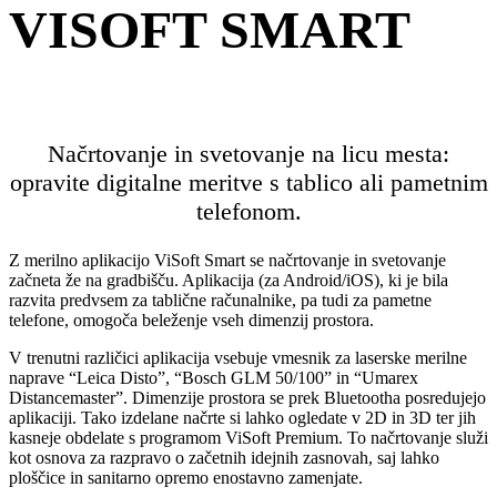
VISOFT SMART
Načrtovanje in svetovanje na licu mesta:
opravite digitalne meritve s tablico ali pametnim
telefonom.
Z merilno aplikacijo ViSoft Smart se načrtovanje in svetovanje
začneta že na gradbišču. Aplikacija (za Android/iOS), ki je bila
razvita predvsem za tablične računalnike, pa tudi za pametne
telefone, omogoča beleženje vseh dimenzij prostora.
V trenutni različici aplikacija vsebuje vmesnik za laserske merilne
naprave “Leica Disto”, “Bosch GLM 50/100” in “Umarex
Distancemaster”. Dimenzije prostora se prek Bluetootha posredujejo
aplikaciji. Tako izdelane načrte si lahko ogledate v 2D in 3D ter jih
kasneje obdelate s programom ViSoft Premium. To načrtovanje služi
kot osnova za razpravo o začetnih idejnih zasnovah, saj lahko
ploščice in sanitarno opremo enostavno zamenjate.