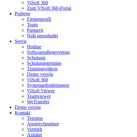
ViSoft 360
Zum ViSoft 360-Portal
Podjetje
Firmenprofil
Team
Partnerji
Naši uporabniki
Servis
Hotline
Softwarepflegevertrag
Schulung
Schulungstermine
Trainingsvideos
Demo verzija
ViSoft 360
Systemanforderungen
ViSoft Viewer
Teamviewer
WeTransfer
Demo verzija
Kontakt
Termine
Ansprechpartner
Vertrieb
Anfahrt