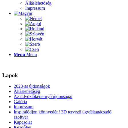
Álláslehetőség
Impressum
Menu
Menu
Lapok
2023-as újdonságok
Álláslehetőség
Az üdvözlőképernyő újdonságai
Galéria
Impressum
Inspirálódjon könnyedén! 3D tervező ügyféltanácsadó
szoftver
Kapcsolat
Kezdőlap