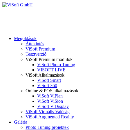
Megoldások
Áttekintés
ViSoft Premium
Tesztverzió
ViSoft Premium modulok
ViSoft Photo Tuning
VISOFT LIVE
ViSoft Alkalmazások
ViSoft Smart
ViSoft 360
Online & POS alkalmazások
ViSoft ViPlan
ViSoft ViSion
ViSoft ViDisplay
ViSoft Virtuális Valóság
ViSoft Augmented Reality
Galéria
Photo Tuning projektek