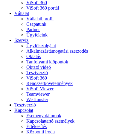
ViSoft 360
ViSoft 360 portál
Vállalat
Vállalati profil
Csapatunk
Partner
Ügyfeleink
Szerviz
Ügyfélszolgálat
Alkalmazástámogatási szerzodés
Oktatás
Tanfolyami időpontok
Oktató videó
Tesztverzió
ViSoft 360
Rendszerkövetelmények
ViSoft Viewer
Teamviewer
WeTransfer
Tesztverzió
Kapcsolat
Esemény dátumok
Kapcsolattartó személyek
Értékesítés
Központi iroda