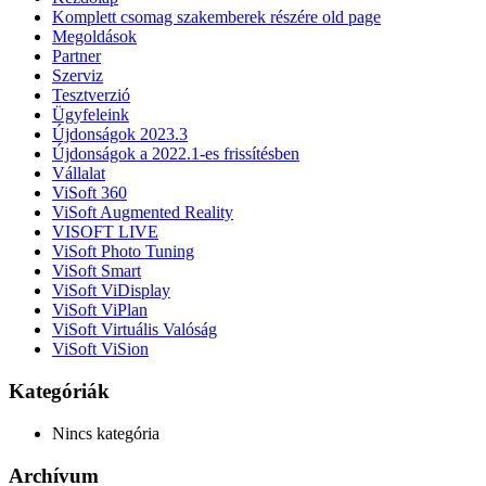
Komplett csomag szakemberek részére old page
Megoldások
Partner
Szerviz
Tesztverzió
Ügyfeleink
Újdonságok 2023.3
Újdonságok a 2022.1-es frissítésben
Vállalat
ViSoft 360
ViSoft Augmented Reality
VISOFT LIVE
ViSoft Photo Tuning
ViSoft Smart
ViSoft ViDisplay
ViSoft ViPlan
ViSoft Virtuális Valóság
ViSoft ViSion
Kategóriák
Nincs kategória
Archívum