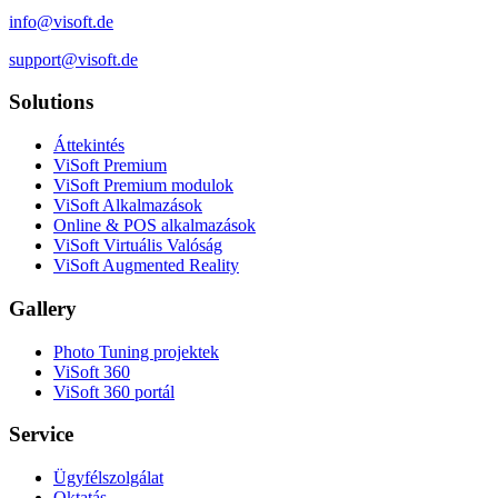
info@visoft.de
support@visoft.de
Solutions
Áttekintés
ViSoft Premium
ViSoft Premium modulok
ViSoft Alkalmazások
Online & POS alkalmazások
ViSoft Virtuális Valóság
ViSoft Augmented Reality
Gallery
Photo Tuning projektek
ViSoft 360
ViSoft 360 portál
Service
Ügyfélszolgálat
Oktatás