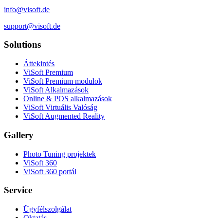
info@visoft.de
support@visoft.de
Solutions
Áttekintés
ViSoft Premium
ViSoft Premium modulok
ViSoft Alkalmazások
Online & POS alkalmazások
ViSoft Virtuális Valóság
ViSoft Augmented Reality
Gallery
Photo Tuning projektek
ViSoft 360
ViSoft 360 portál
Service
Ügyfélszolgálat
Oktatás