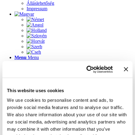
Álláslehetőség
Impressum
Menu
Menu
Lapok
This website uses cookies
2023-as újdonságok
Álláslehetőség
We use cookies to personalise content and ads, to
Az üdvözlőképernyő újdonságai
provide social media features and to analyse our traffic.
Galéria
Impressum
We also share information about your use of our site with
Inspirálódjon könnyedén! 3D tervező ügyféltanácsadó
our social media, advertising and analytics partners who
szoftver
may combine it with other information that you’ve
Kapcsolat
Kezdőlap