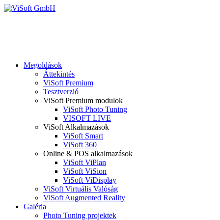
Megoldások
Áttekintés
ViSoft Premium
Tesztverzió
ViSoft Premium modulok
ViSoft Photo Tuning
VISOFT LIVE
ViSoft Alkalmazások
ViSoft Smart
ViSoft 360
Online & POS alkalmazások
ViSoft ViPlan
ViSoft ViSion
ViSoft ViDisplay
ViSoft Virtuális Valóság
ViSoft Augmented Reality
Galéria
Photo Tuning projektek