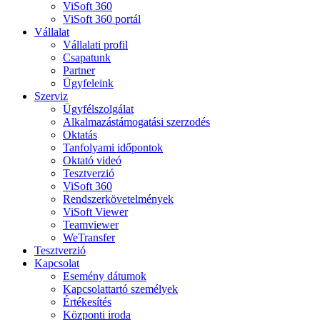
ViSoft 360
ViSoft 360 portál
Vállalat
Vállalati profil
Csapatunk
Partner
Ügyfeleink
Szerviz
Ügyfélszolgálat
Alkalmazástámogatási szerzodés
Oktatás
Tanfolyami időpontok
Oktató videó
Tesztverzió
ViSoft 360
Rendszerkövetelmények
ViSoft Viewer
Teamviewer
WeTransfer
Tesztverzió
Kapcsolat
Esemény dátumok
Kapcsolattartó személyek
Értékesítés
Központi iroda