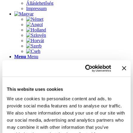
Álláslehetőség
Impressum
Menu
Menu
Lapok
This website uses cookies
2023-as újdonságok
Álláslehetőség
We use cookies to personalise content and ads, to
Az üdvözlőképernyő újdonságai
provide social media features and to analyse our traffic.
Galéria
Impressum
We also share information about your use of our site with
Inspirálódjon könnyedén! 3D tervező ügyféltanácsadó
our social media, advertising and analytics partners who
szoftver
may combine it with other information that you’ve
Kapcsolat
Kezdőlap