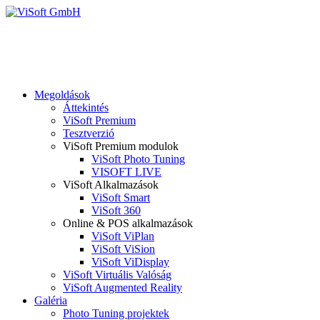
Megoldások
Áttekintés
ViSoft Premium
Tesztverzió
ViSoft Premium modulok
ViSoft Photo Tuning
VISOFT LIVE
ViSoft Alkalmazások
ViSoft Smart
ViSoft 360
Online & POS alkalmazások
ViSoft ViPlan
ViSoft ViSion
ViSoft ViDisplay
ViSoft Virtuális Valóság
ViSoft Augmented Reality
Galéria
Photo Tuning projektek