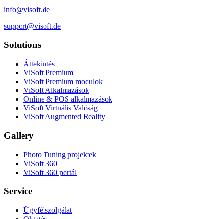
info@visoft.de
support@visoft.de
Solutions
Áttekintés
ViSoft Premium
ViSoft Premium modulok
ViSoft Alkalmazások
Online & POS alkalmazások
ViSoft Virtuális Valóság
ViSoft Augmented Reality
Gallery
Photo Tuning projektek
ViSoft 360
ViSoft 360 portál
Service
Ügyfélszolgálat
Oktatás