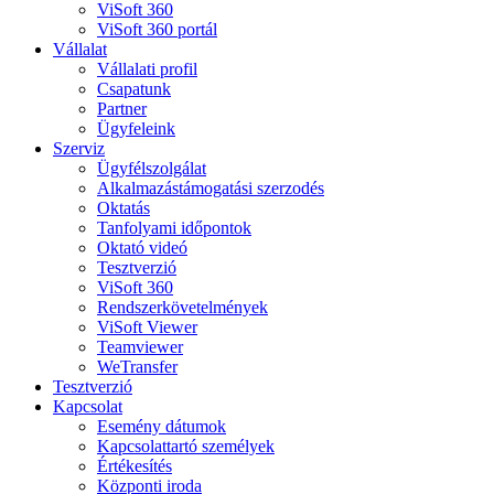
ViSoft 360
ViSoft 360 portál
Vállalat
Vállalati profil
Csapatunk
Partner
Ügyfeleink
Szerviz
Ügyfélszolgálat
Alkalmazástámogatási szerzodés
Oktatás
Tanfolyami időpontok
Oktató videó
Tesztverzió
ViSoft 360
Rendszerkövetelmények
ViSoft Viewer
Teamviewer
WeTransfer
Tesztverzió
Kapcsolat
Esemény dátumok
Kapcsolattartó személyek
Értékesítés
Központi iroda