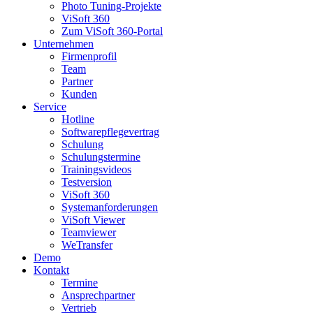
Photo Tuning-Projekte
ViSoft 360
Zum ViSoft 360-Portal
Unternehmen
Firmenprofil
Team
Partner
Kunden
Service
Hotline
Softwarepflegevertrag
Schulung
Schulungstermine
Trainingsvideos
Testversion
ViSoft 360
Systemanforderungen
ViSoft Viewer
Teamviewer
WeTransfer
Demo
Kontakt
Termine
Ansprechpartner
Vertrieb