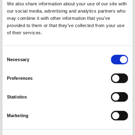
We also share information about your use of our site with
News im Update 2023.3
Partner
our social media, advertising and analytics partners who
Service
may combine it with other information that you’ve
Startseite
provided to them or that they’ve collected from your use
System Requirements
Testversion
of their services.
Unsere Kunden
Unternehmen
ViSoft 360
Consent
ViSoft Augmented Reality
ViSoft Live
Necessary
Selection
ViSoft Photo Tuning
ViSoft Premium
ViSoft Smart
Preferences
ViSoft ViDisplay
ViSoft ViMotion
ViSoft ViPlan
Statistics
ViSoft Virtual Reality
ViSoft ViSion
What’s New For Welcome Screen
Marketing
Kategorien
PartnerErfolg