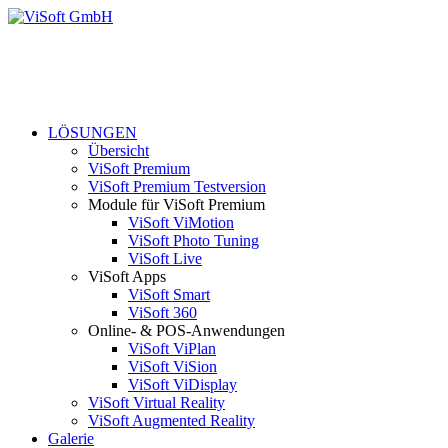
LÖSUNGEN
Übersicht
ViSoft Premium
ViSoft Premium Testversion
Module für ViSoft Premium
ViSoft ViMotion
ViSoft Photo Tuning
ViSoft Live
ViSoft Apps
ViSoft Smart
ViSoft 360
Online- & POS-Anwendungen
ViSoft ViPlan
ViSoft ViSion
ViSoft ViDisplay
ViSoft Virtual Reality
ViSoft Augmented Reality
Galerie