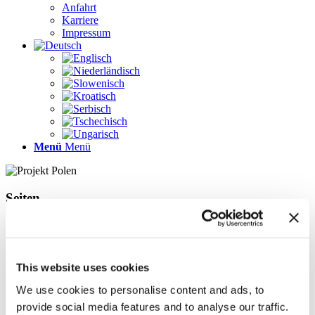
Anfahrt
Karriere
Impressum
Menü
Menü
Seiten
Galerie
Impressum
Karriere
Kontakt
This website uses cookies
Kontakt
LÖSUNGEN
We use cookies to personalise content and ads, to
News im Update 2022.1
provide social media features and to analyse our traffic.
News im Update 2023