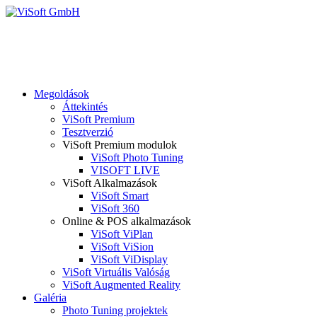
Megoldások
Áttekintés
ViSoft Premium
Tesztverzió
ViSoft Premium modulok
ViSoft Photo Tuning
VISOFT LIVE
ViSoft Alkalmazások
ViSoft Smart
ViSoft 360
Online & POS alkalmazások
ViSoft ViPlan
ViSoft ViSion
ViSoft ViDisplay
ViSoft Virtuális Valóság
ViSoft Augmented Reality
Galéria
Photo Tuning projektek