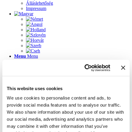
Álláslehetőség
Impressum
Menu
Menu
Lapok
This website uses cookies
2023-as újdonságok
Álláslehetőség
We use cookies to personalise content and ads, to
Az üdvözlőképernyő újdonságai
provide social media features and to analyse our traffic.
Galéria
Impressum
We also share information about your use of our site with
Inspirálódjon könnyedén! 3D tervező ügyféltanácsadó
our social media, advertising and analytics partners who
szoftver
may combine it with other information that you’ve
Kapcsolat
Kezdőlap