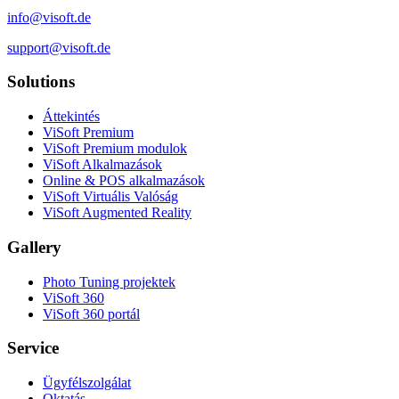
info@visoft.de
support@visoft.de
Solutions
Áttekintés
ViSoft Premium
ViSoft Premium modulok
ViSoft Alkalmazások
Online & POS alkalmazások
ViSoft Virtuális Valóság
ViSoft Augmented Reality
Gallery
Photo Tuning projektek
ViSoft 360
ViSoft 360 portál
Service
Ügyfélszolgálat
Oktatás