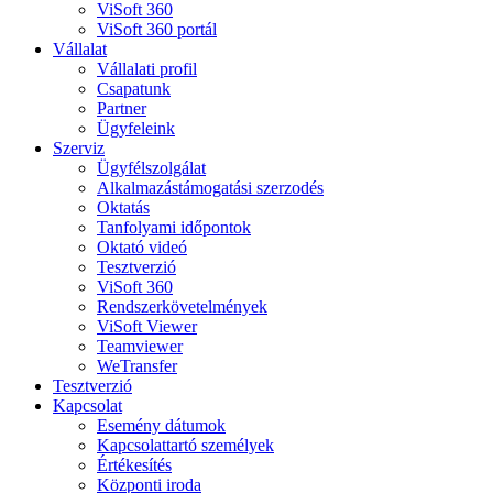
ViSoft 360
ViSoft 360 portál
Vállalat
Vállalati profil
Csapatunk
Partner
Ügyfeleink
Szerviz
Ügyfélszolgálat
Alkalmazástámogatási szerzodés
Oktatás
Tanfolyami időpontok
Oktató videó
Tesztverzió
ViSoft 360
Rendszerkövetelmények
ViSoft Viewer
Teamviewer
WeTransfer
Tesztverzió
Kapcsolat
Esemény dátumok
Kapcsolattartó személyek
Értékesítés
Központi iroda