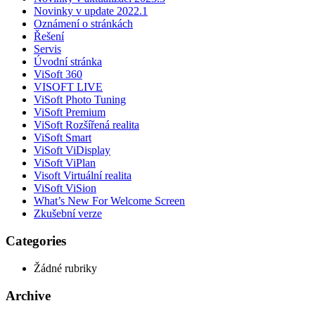
Novinky v update 2022.1
Oznámení o stránkách
Řešení
Servis
Úvodní stránka
ViSoft 360
VISOFT LIVE
ViSoft Photo Tuning
ViSoft Premium
ViSoft Rozšířená realita
ViSoft Smart
ViSoft ViDisplay
ViSoft ViPlan
Visoft Virtuální realita
ViSoft ViSion
What’s New For Welcome Screen
Zkušební verze
Categories
Žádné rubriky
Archive