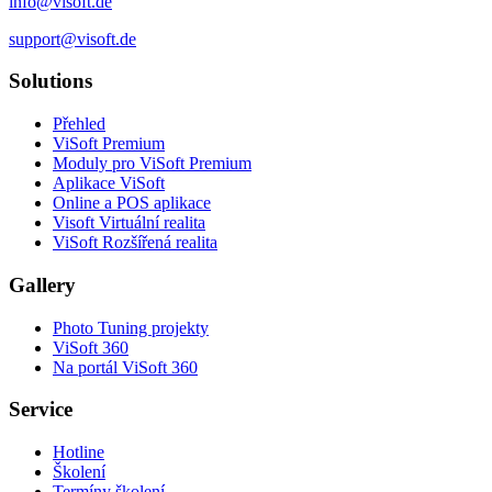
info@visoft.de
support@visoft.de
Solutions
Přehled
ViSoft Premium
Moduly pro ViSoft Premium
Aplikace ViSoft
Online a POS aplikace
Visoft Virtuální realita
ViSoft Rozšířená realita
Gallery
Photo Tuning projekty
ViSoft 360
Na portál ViSoft 360
Service
Hotline
Školení
Termíny školení