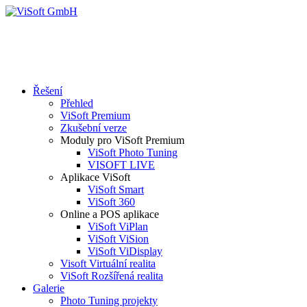
Řešení
Přehled
ViSoft Premium
Zkušební verze
Moduly pro ViSoft Premium
ViSoft Photo Tuning
VISOFT LIVE
Aplikace ViSoft
ViSoft Smart
ViSoft 360
Online a POS aplikace
ViSoft ViPlan
ViSoft ViSion
ViSoft ViDisplay
Visoft Virtuální realita
ViSoft Rozšířená realita
Galerie
Photo Tuning projekty