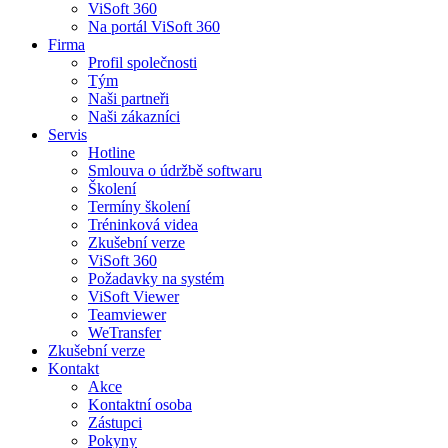
ViSoft 360
Na portál ViSoft 360
Firma
Profil společnosti
Tým
Naši partneři
Naši zákazníci
Servis
Hotline
Smlouva o údržbě softwaru
Školení
Termíny školení
Tréninková videa
Zkušební verze
ViSoft 360
Požadavky na systém
ViSoft Viewer
Teamviewer
WeTransfer
Zkušební verze
Kontakt
Akce
Kontaktní osoba
Zástupci
Pokyny