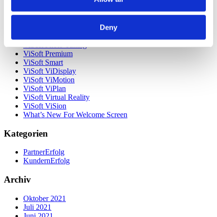
Unsere Kunden
Unternehmen
ViSoft 360
Deny
ViSoft Augmented Reality
ViSoft Live
ViSoft Photo Tuning
ViSoft Premium
ViSoft Smart
ViSoft ViDisplay
ViSoft ViMotion
ViSoft ViPlan
ViSoft Virtual Reality
ViSoft ViSion
What’s New For Welcome Screen
Kategorien
PartnerErfolg
KundernErfolg
Archiv
Oktober 2021
Juli 2021
Juni 2021