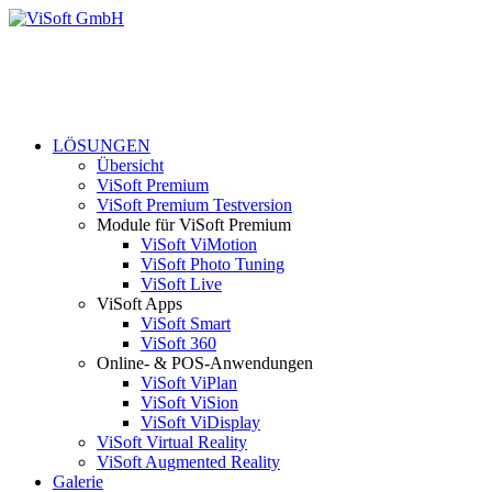
LÖSUNGEN
Übersicht
ViSoft Premium
ViSoft Premium Testversion
Module für ViSoft Premium
ViSoft ViMotion
ViSoft Photo Tuning
ViSoft Live
ViSoft Apps
ViSoft Smart
ViSoft 360
Online- & POS-Anwendungen
ViSoft ViPlan
ViSoft ViSion
ViSoft ViDisplay
ViSoft Virtual Reality
ViSoft Augmented Reality
Galerie