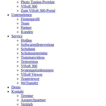
Photo Tuning-Projekte
ViSoft 360
Zum ViSoft 360-Portal
Unternehmen
Firmenprofil
Team
Partner
Kunden
Service
Hotline
Softwarepflegevertrag
Schulung
Schulungstermine
Trainingsvideos
Testversion
ViSoft 360
Systemanforderungen
ViSoft Viewer
Teamviewer
WeTransfer
Demo
Kontakt
Termine
Ansprechpartner
Vertrieb