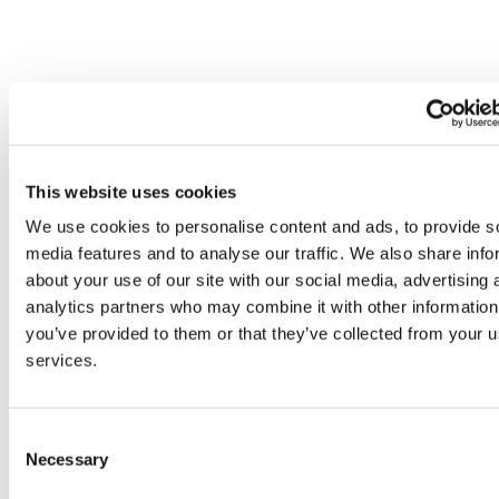
Schlüter-KERDI-LINE-VARIO: Flexible
This website uses cookies
Linienentwässerung
We use cookies to personalise content and ads, to provide s
Die nächste Generation der Linienentwässerung Schlüter-
media features and to analyse our traffic. We also share info
about your use of our site with our social media, advertising 
KERDI-LINE-VARIO besteht schlicht und elegant aus nur
analytics partners who may combine it with other information
einem Ablaufprofil und einem Ablaufset. Die Kombination
you’ve provided to them or that they’ve collected from your us
aus leistungsstarker Entwässerungstechnik mit eleganten
services.
Profilen gibt es in den Modellen COVE und WAVE –
klassisch aus gebürstetem Edelstahl oder aus
Consent
strukturbeschichtetem Aluminium in acht Farben.
Necessary
Selection