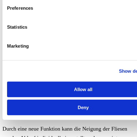
https://qr.schlueter.de/kerdi-line-vario.aspx
Preferences
Statistics
ViSoft Premium 2021
Der Schnellbrowser bietet die Schlüter-KERDI-LINE-
Marketing
VARIO-Modelle bei den bodenebenen Duschabläufen an.
Show de
Allow all
Deny
Durch eine neue Funktion kann die Neigung der Fliesen