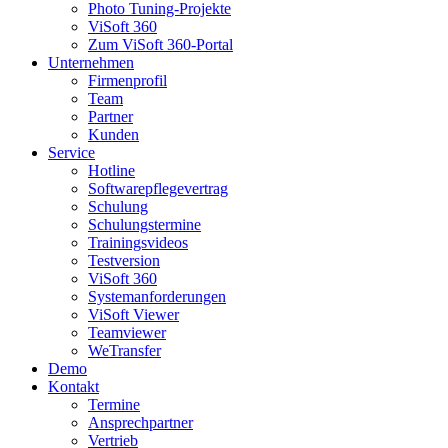
Photo Tuning-Projekte
ViSoft 360
Zum ViSoft 360-Portal
Unternehmen
Firmenprofil
Team
Partner
Kunden
Service
Hotline
Softwarepflegevertrag
Schulung
Schulungstermine
Trainingsvideos
Testversion
ViSoft 360
Systemanforderungen
ViSoft Viewer
Teamviewer
WeTransfer
Demo
Kontakt
Termine
Ansprechpartner
Vertrieb