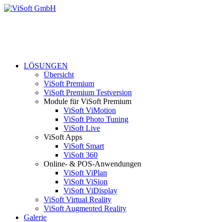
LÖSUNGEN
Übersicht
ViSoft Premium
ViSoft Premium Testversion
Module für ViSoft Premium
ViSoft ViMotion
ViSoft Photo Tuning
ViSoft Live
ViSoft Apps
ViSoft Smart
ViSoft 360
Online- & POS-Anwendungen
ViSoft ViPlan
ViSoft ViSion
ViSoft ViDisplay
ViSoft Virtual Reality
ViSoft Augmented Reality
Galerie