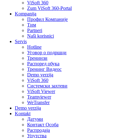
ViSoft 360
Zum ViSoft 360-Portal
Kompanija
Профил Компаније
Тим
Partneri
Naši korisnici
Servis
Hotline
Уговор о подршци
Тренинзи
Распоред обука
Тренинг Видеос
Demo verzija
ViSoft 360
Системски захтеви
ViSoft Viewer
Teamviewer
WeTransfer
Demo verzija
Kontakt
Датуми
Контакт Oсоба
Распродаја
Упутства