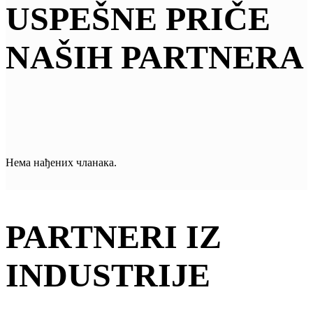
USPEŠNE PRIČE
NAŠIH PARTNERA
Нема нађених чланака.
PARTNERI IZ
INDUSTRIJE