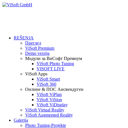
REŠENJA
Преглед
ViSoft Premium
Demo verzija
Модули за ВиСофт Премиум
ViSoft Photo Tuning
VISOFT LIVE
ViSoft Apps
ViSoft Smart
ViSoft 360
Онлине & ПОС Ансвендуген
ViSoft ViPlan
ViSoft ViSion
ViSoft ViDisplay
ViSoft Virtual Reality
ViSoft Augmented Reality
Galerija
Photo Tuning-Projekte