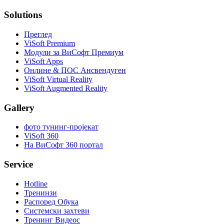
Solutions
Преглед
ViSoft Premium
Модули за ВиСофт Премиум
ViSoft Apps
Онлине & ПОС Ансвендуген
ViSoft Virtual Reality
ViSoft Augmented Reality
Gallery
фото тунинг-пројекат
ViSoft 360
На ВиСофт 360 портал
Service
Hotline
Тренинзи
Распоред Oбука
Системски захтеви
Тренинг Видеос