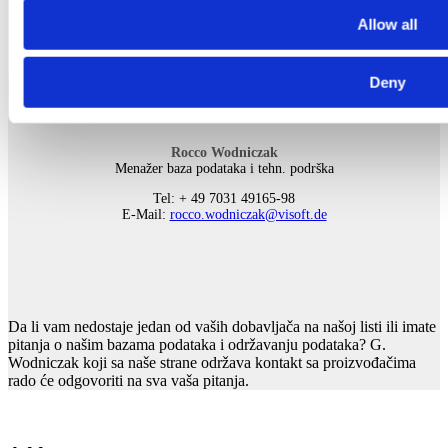
Allow all
Deny
Rocco Wodniczak
Menažer baza podataka i tehn. podrška
Tel: + 49 7031 49165-98
E-Mail:
rocco.wodniczak@visoft.de
Da li vam nedostaje jedan od vaših dobavljača na našoj listi ili imate
pitanja o našim bazama podataka i održavanju podataka? G.
Wodniczak koji sa naše strane održava kontakt sa proizvođačima
rado će odgovoriti na sva vaša pitanja.