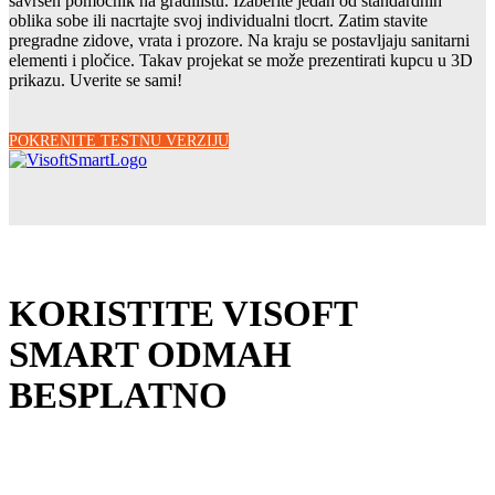
savršen pomoćnik na gradilištu. Izaberite jedan od standardnih
oblika sobe ili nacrtajte svoj individualni tlocrt. Zatim stavite
pregradne zidove, vrata i prozore. Na kraju se postavljaju sanitarni
elementi i pločice. Takav projekat se može prezentirati kupcu u 3D
prikazu. Uverite se sami!
POKRENITE TESTNU VERZIJU
KORISTITE VISOFT
SMART ODMAH
BESPLATNO