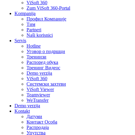
ViSoft 360
Zum ViSoft 360-Portal
Kompanija
Профил Компаније
Тим
Partneri
Naši korisnici
Servis
Hotline
Уговор о подршци
Тренинзи
Распоред обука
Тренинг Видеос
Demo verzija
ViSoft 360
Системски захтеви
ViSoft Viewer
Teamviewer
WeTransfer
Demo verzija
Kontakt
Датуми
Контакт Oсоба
Распродаја
Упутства