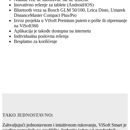
Inovativno rešenje za tablete (Android/iOS)
Bluetooth veza sa Bosch GLM 50/100, Leica Disto, Umarek
DistanceMaster Compact Plus/Pro
Izvoz projekta u ViSoft Premium putem e-pošte ili otpremanje
na ViSoft360
Aplikacija je takođe dostupna na internetu
Individualna poslovna rešenja
Besplatno za korišćenje
TAKO JEDNOSTAVNO:
Zahvaljujući jednostavnom i intuitivnom rukovanju, ViSoft Smart je