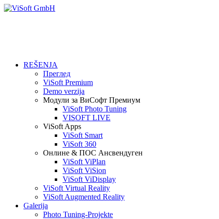
REŠENJA
Преглед
ViSoft Premium
Demo verzija
Модули за ВиСофт Премиум
ViSoft Photo Tuning
VISOFT LIVE
ViSoft Apps
ViSoft Smart
ViSoft 360
Онлине & ПОС Ансвендуген
ViSoft ViPlan
ViSoft ViSion
ViSoft ViDisplay
ViSoft Virtual Reality
ViSoft Augmented Reality
Galerija
Photo Tuning-Projekte