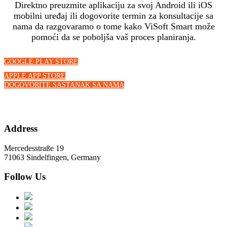
Direktno preuzmite aplikaciju za svoj Android ili iOS
mobilni uređaj ili dogovorite termin za konsultacije sa
nama da razgovaramo o tome kako ViSoft Smart može
pomoći da se poboljša vaš proces planiranja.
GOOGLE PLAY STORE
APPLE APP STORE
DOGOVORITE SASTANAK SA NAMA
Address
Mercedesstraße 19
71063 Sindelfingen, Germany
Follow Us