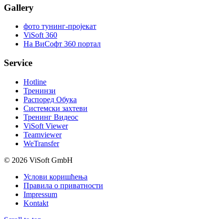
Gallery
фото тунинг-пројекат
ViSoft 360
На ВиСофт 360 портал
Service
Hotline
Тренинзи
Распоред Oбука
Системски захтеви
Тренинг Видеос
ViSoft Viewer
Teamviewer
WeTransfer
© 2026 ViSoft GmbH
Услови коришћења
Правила о приватности
Impressum
Kontakt