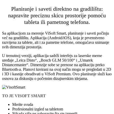
Planiranje i saveti direktno na gradilištu:
napravite preciznu skicu prostorije pomoću
tableta ili pametnog telefona.
Sa aplikacijom za merenje ViSoft Smart, planiranje i saveti počinju
već na gradilištu. Aplikacija (Android/iOS), koja je prvenstveno
razvijena za tablete, ali i za pametne telefone, omogućava snimanje
svih dimenzija prostorija.
U trenutnoj verziji, aplikacija sadrži interfejs za laserske merne
uređaje „Leica Disto“, „Bosch GLM 50/100“ i „Umarek
Distancemaster“. Dimenzije sobe se prenose na aplikaciju preko
Bluetooth-a. Planovi kreirani na ovaj način mogu se pregledati u 2D
i 3D i kasnije obrađivati u ViSoft Premium. Ovo planiranje služi kao
osnova za diskusiju o početnim dizajnerskim idejama.
TO JE VISOFT SMART
Merite svuda
Profesionalni izgled sa tabletom
Nikada više ne zaboravite šta ste izmerili