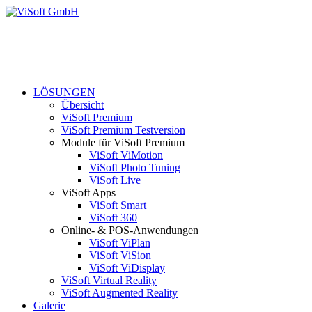
LÖSUNGEN
Übersicht
ViSoft Premium
ViSoft Premium Testversion
Module für ViSoft Premium
ViSoft ViMotion
ViSoft Photo Tuning
ViSoft Live
ViSoft Apps
ViSoft Smart
ViSoft 360
Online- & POS-Anwendungen
ViSoft ViPlan
ViSoft ViSion
ViSoft ViDisplay
ViSoft Virtual Reality
ViSoft Augmented Reality
Galerie