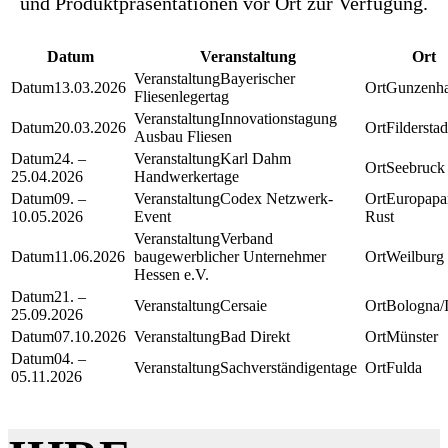
und Produktpräsentationen vor Ort zur Verfügung.
Datum
Veranstaltung
Ort
Bayerischer
13.03.2026
Gunzenh
Fliesenlegertag
Innovationstagung
20.03.2026
Filderstad
Ausbau Fliesen
24. –
Karl Dahm
Seebruck
25.04.2026
Handwerkertage
09. –
Codex Netzwerk-
Europapa
10.05.2026
Event
Rust
Verband
11.06.2026
baugewerblicher Unternehmer
Weilburg
Hessen e.V.
21. –
Cersaie
Bologna/I
25.09.2026
07.10.2026
Bad Direkt
Münster
04. –
Sachverständigentage
Fulda
05.11.2026