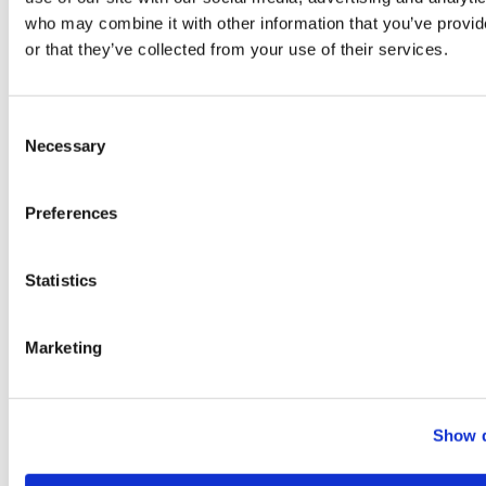
WELTWEIT
who may combine it with other information that you’ve provi
or that they’ve collected from your use of their services.
Consent
Astrid Ewerhardy-Blocher
Necessary
Selection
Frankreich, Luxemburg, Belgien
Tel: +49 163 5424756
E-Mail:
ewerhardy@visoft.de
Preferences
e-badplanung
Standort: Mettlach
Statistics
Toni Brigadir
Marketing
Schweiz
Tel: +49 172 74 87 907
E-Mail:
brigadir@visoft.de
Brigadir Software und Training
Show d
Standort: Pforzheim