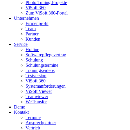
Photo Tuning-Projekte
ViSoft 360
Zum ViSoft 360-Portal
Unternehmen
Firmenprofil
Team
Partner
Kunden
Service
Hotline
Softwarepflegevertrag
Schulung
Schulungstermine
Trainingsvideos
Testversion
ViSoft 360
Systemanforderungen
ViSoft Viewer
Teamviewer
WeTransfer
Demo
Kontakt
Termine
Ansprechpartner
Vertrieb