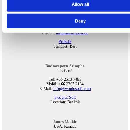
Allow all
Aad Hillenaar
Niederlande
Deny
Tel: +31 0499 870043
Fax: +31 084 0039953
E-Mail:
hillenaar@visoft.de
Prokalk
Standort: Best
Budsaraporn Srisapha
Thailand
Tel: +66 2513 7495
Mobil: +66 2307 2164
E-Mail:
info@twoplussoft.com
Twoplus Soft
Location: Bankok
James Malkin
USA, Kanada