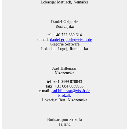
Lokacija: Mettlach, Nemačka
Daniel Grigorie
Rumunjska
tel: +40 722 389 614
е-mail:
daniel.grigorie@visoft.de
Grigorie Software
Lokacija: Lugoj, Rumunjska
Aad Hillenaar
Nizozemska
tel: +31 0499 870043
faks: +31 084 0039953
е-mail:
aad.hillenaar@visoft.de
Prokalk
Lokacija: Best, Nizozemska
Budsarapon Srizufa
Tajland