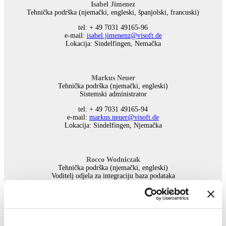
Isabel Jimenez
Tehnička podrška (njemački, engleski, španjolski, francuski)
tel: + 49 7031 49165-96
е-mail:
isabel.jimenenz@visoft.de
Lokacija: Sindelfingen, Nemačka
Markus Neuer
Tehnička podrška (njemački, engleski)
Sistemski administrator
tel: + 49 7031 49165-94
е-mail:
markus.neuer@visoft.de
Lokacija: Sindelfingen, Njemačka
Rocco Wodniczak
Tehnička podrška (njemački, engleski)
Voditelj odjela za integraciju baza podataka
tel: + 49 7031 49165-98
е-mail:
rocco.wodniczak@visoft.de
Lokacija: Sindelfingen, Njemačka