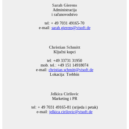
Sarah Gierens
Administracija
i računovodstvo
tel: + 49 7031 49165-70
е-mail:
sarah.gierens@visoft.de
Christian Schmitt
Ključni kupci
tel: +49 33731 31950
mob. tel.: +49 151 14918074
е-mail:
christian.schmitt@visoft.de
Lokacija: Trebbin
Jelkica Cirilovic
Marketing i PR
tel: + 49 7031 49165-81 (srijeda i petak)
е-mail:
jelkica.cirilovic@visoft.de