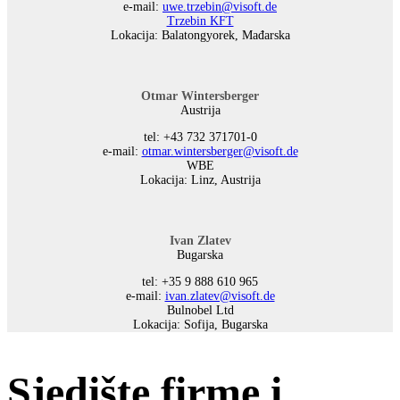
е-mail:
uwe.trzebin@visoft.de
Trzebin KFT
Lokacija: Balatongyorek, Mađarska
Otmar Wintersberger
Austrija
tel: +43 732 371701-0
е-mail:
otmar.wintersberger@visoft.de
WBE
Lokacija: Linz, Austrija
Ivan Zlatev
Bugarska
tel: +35 9 888 610 965
е-mail:
ivan.zlatev@visoft.de
Bulnobel Ltd
Lokacija: Sofija, Bugarska
Sjedište firme i