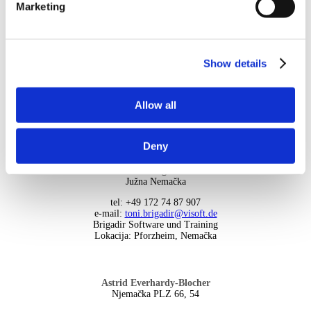
Marketing
Show details
Thomas Berner
Zapadna Njemačka
tel: +49 172 6344644
Allow all
е-mail:
thomas.berner@visoft.de
Lokacija: Gisen, Njemačka
Deny
Toni Brigadir
Južna Nemačka
tel: +49 172 74 87 907
е-mail:
toni.brigadir@visoft.de
Brigadir Software und Training
Lokacija: Pforzheim, Nemačka
Astrid Everhardy-Blocher
Njemačka PLZ 66, 54