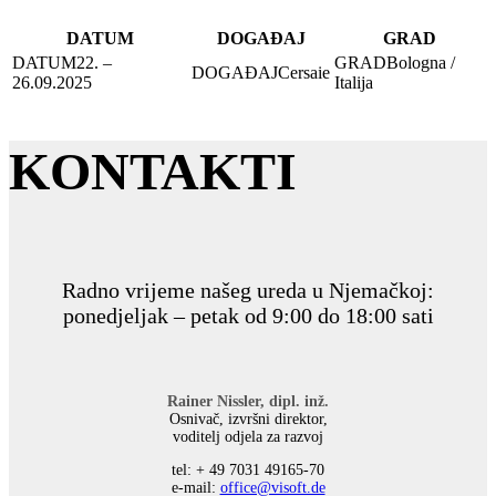
DATUM
DOGAĐAJ
GRAD
22. –
Bologna /
Cersaie
26.09.2025
Italija
KONTAKTI
Radno vrijeme našeg ureda u Njemačkoj:
ponedjeljak – petak od 9:00 do 18:00 sati
Rainer Nissler, dipl. inž.
Osnivač, izvršni direktor,
voditelj odjela za razvoj
tel: + 49 7031 49165-70
е-mail:
office@visoft.de