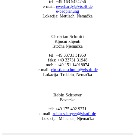
tel: +49 163 5424756
е-mail:
ewerhardy@visoft.de
e-badplanung
Lokacija: Mettlach, Nemačka
Christian Schmitt
Ključni klijenti
Istočna Njemačka
tel: +49 33731 31950
faks: +49 33731 31948
mob.: +49 151 14918074
е-mail:
christian.schmitt@visoft.de
Lokacija: Trebbin, Nemačka
Robin Schreyer
Bavarska
tel: +49 175 402 9271
е-mail:
robin.schreyer@visoft.de
Lokacija: München, Njemačka