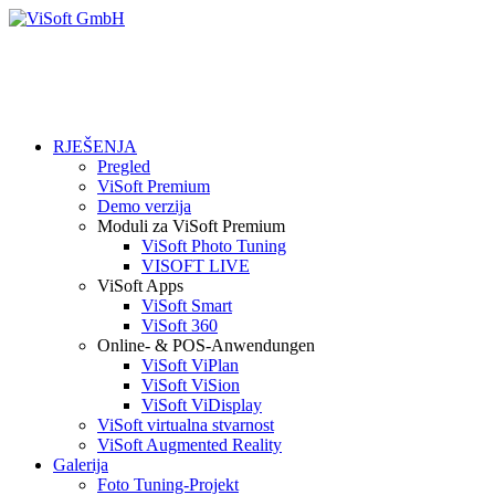
RJEŠENJA
Pregled
ViSoft Premium
Demo verzija
Moduli za ViSoft Premium
ViSoft Photo Tuning
VISOFT LIVE
ViSoft Apps
ViSoft Smart
ViSoft 360
Online- & POS-Anwendungen
ViSoft ViPlan
ViSoft ViSion
ViSoft ViDisplay
ViSoft virtualna stvarnost
ViSoft Augmented Reality
Galerija
Foto Tuning-Projekt