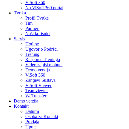
ViSoft 360
Na ViSoft 360 portal
Tvrtka
Profil Tvrtke
Tim
Partneri
Naši korisnici
Servis
Hotline
Ugovor o Podršci
Trening
Raspored Treninga
Video zapisi o obuci
Demo verzija
ViSoft 360
Zahtjevi Sustava
ViSoft Viewer
Teamviewer
WeTransfer
Demo verzija
Kontakt
Datumi
Osoba za Kontakt
Prodaja
Upute