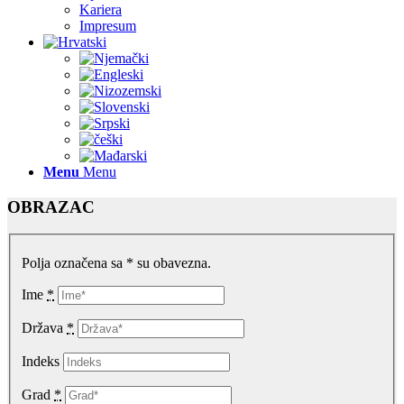
Kariera
Impresum
Menu
Menu
OBRAZAC
Polja označena sa * su obavezna.
Ime
*
Država
*
Indeks
Grad
*