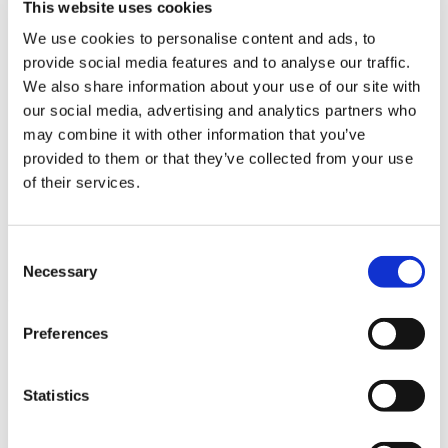
This website uses cookies
Jurij Lasbaher, mag. posl.
We use cookies to personalise content and ads, to
Tehnička podrška (slovenski, hrvatski, srpski, engleski)
provide social media features and to analyse our traffic.
i edukacija
We also share information about your use of our site with
е-mail:
jurij.lasbaher@visoft.de
Lokacija: Slovenj Gradec, Slovenija
our social media, advertising and analytics partners who
may combine it with other information that you’ve
provided to them or that they’ve collected from your use
Jaroslav Morjak
of their services.
Tehnička podrška (ukr., rus., engl.)
е-mail:
yaroslav.moryak@visoft.de
Lokacija: Lvov, Ukrajina
Consent
Necessary
Selection
PRODAJNO
Preferences
ODELJENJE
Statistics
NJEMAČKA