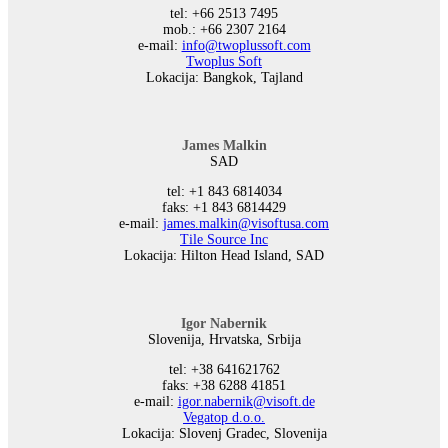
tel: +66 2513 7495
mob.: +66 2307 2164
е-mail:
info@twoplussoft.com
Twoplus Soft
Lokacija: Bangkok, Tajland
James Malkin
SAD
tel: +1 843 6814034
faks: +1 843 6814429
е-mail:
james.malkin@visoftusa.com
Tile Source Inc
Lokacija: Hilton Head Island, SAD
Igor Nabernik
Slovenija, Hrvatska, Srbija
tel: +38 641621762
faks: +38 6288 41851
е-mail:
igor.nabernik@visoft.de
Vegatop d.o.o.
Lokacija: Slovenj Gradec, Slovenija