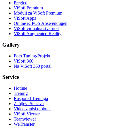
Pregled
ViSoft Premium
Moduli za ViSoft Premium
ViSoft Apps
Online & POS Answendugen
ViSoft virtualna stvarnost
ViSoft Augmented Reality
Gallery
Foto Tuning-Projekt
ViSoft 360
Na ViSoft 360 portal
Service
Hotline
Trening
Raspored Treninga
Zahtjevi Sustava
Video zapisi o obuci
ViSoft Viewer
Teamviewer
WeTransfer