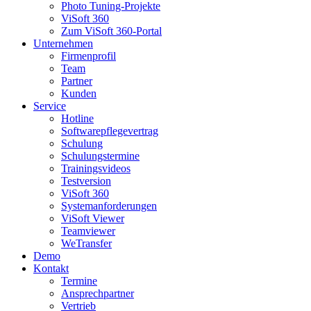
Photo Tuning-Projekte
ViSoft 360
Zum ViSoft 360-Portal
Unternehmen
Firmenprofil
Team
Partner
Kunden
Service
Hotline
Softwarepflegevertrag
Schulung
Schulungstermine
Trainingsvideos
Testversion
ViSoft 360
Systemanforderungen
ViSoft Viewer
Teamviewer
WeTransfer
Demo
Kontakt
Termine
Ansprechpartner
Vertrieb