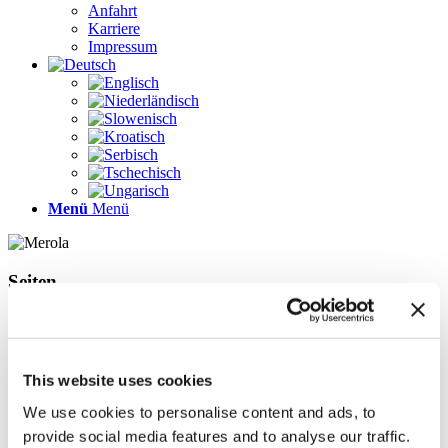
Anfahrt
Karriere
Impressum
Menü
Menü
Seiten
Galerie
Impressum
Karriere
Kontakt
This website uses cookies
Kontakt
LÖSUNGEN
We use cookies to personalise content and ads, to
News im Update 2022.1
provide social media features and to analyse our traffic.
News im Update 2023