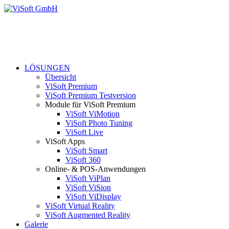
LÖSUNGEN
Übersicht
ViSoft Premium
ViSoft Premium Testversion
Module für ViSoft Premium
ViSoft ViMotion
ViSoft Photo Tuning
ViSoft Live
ViSoft Apps
ViSoft Smart
ViSoft 360
Online- & POS-Anwendungen
ViSoft ViPlan
ViSoft ViSion
ViSoft ViDisplay
ViSoft Virtual Reality
ViSoft Augmented Reality
Galerie