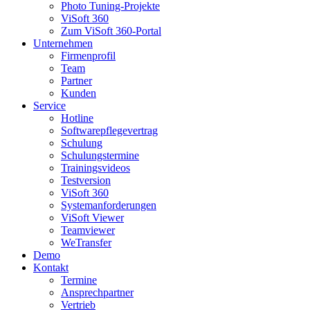
Photo Tuning-Projekte
ViSoft 360
Zum ViSoft 360-Portal
Unternehmen
Firmenprofil
Team
Partner
Kunden
Service
Hotline
Softwarepflegevertrag
Schulung
Schulungstermine
Trainingsvideos
Testversion
ViSoft 360
Systemanforderungen
ViSoft Viewer
Teamviewer
WeTransfer
Demo
Kontakt
Termine
Ansprechpartner
Vertrieb