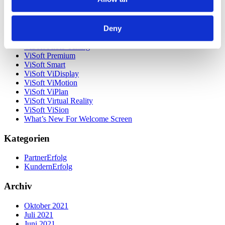
Unsere Kunden
Unternehmen
ViSoft 360
Deny
ViSoft Augmented Reality
ViSoft Live
ViSoft Photo Tuning
ViSoft Premium
ViSoft Smart
ViSoft ViDisplay
ViSoft ViMotion
ViSoft ViPlan
ViSoft Virtual Reality
ViSoft ViSion
What’s New For Welcome Screen
Kategorien
PartnerErfolg
KundernErfolg
Archiv
Oktober 2021
Juli 2021
Juni 2021