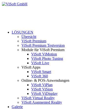
LÖSUNGEN
Übersicht
ViSoft Premium
ViSoft Premium Testversion
Module für ViSoft Premium
ViSoft ViMotion
ViSoft Photo Tuning
ViSoft Live
ViSoft Apps
ViSoft Smart
ViSoft 360
Online- & POS-Anwendungen
ViSoft ViPlan
ViSoft ViSion
ViSoft ViDisplay
ViSoft Virtual Reality
ViSoft Augmented Reality
Galerie