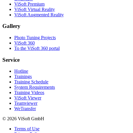
ViSoft Premium
ViSoft Virtual Reality
ViSoft Augmented Reality
Gallery
Photo Tuning Projects
ViSoft 360
To the ViSoft 360 portal
Service
Hotline
Trainings
Training Schedule
System Requirements
Training Videos
ViSoft Viewer
Teamviewer
WeTransfer
© 2026 ViSoft GmbH
Terms of Use