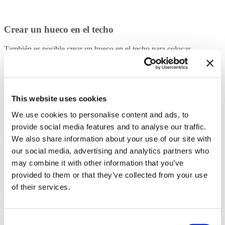
Crear un hueco en el techo
También es posible crear un hueco en el techo para colocar
ventanas. Mientras que la colocación solo se puede realizar en modo
3D, la edición también es posible en modo 2D.
Cuando se colocan azulejos en todas las aberturas de la habitación,
las aberturas en el techo no se decoran de forma predeterminada.
This website uses cookies
We use cookies to personalise content and ads, to
provide social media features and to analyse our traffic.
We also share information about your use of our site with
VISTAS
our social media, advertising and analytics partners who
may combine it with other information that you’ve
provided to them or that they’ve collected from your use
of their services.
Vistas automáticas
Las vistas seleccionadas como favoritas se agregan automáticamente
Consent