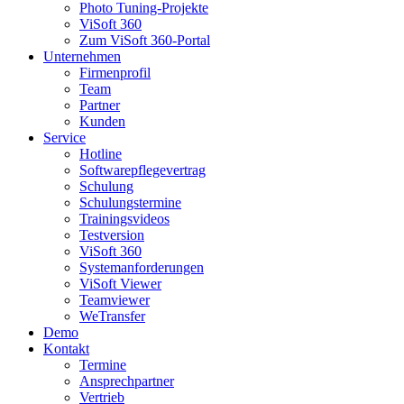
Photo Tuning-Projekte
ViSoft 360
Zum ViSoft 360-Portal
Unternehmen
Firmenprofil
Team
Partner
Kunden
Service
Hotline
Softwarepflegevertrag
Schulung
Schulungstermine
Trainingsvideos
Testversion
ViSoft 360
Systemanforderungen
ViSoft Viewer
Teamviewer
WeTransfer
Demo
Kontakt
Termine
Ansprechpartner
Vertrieb