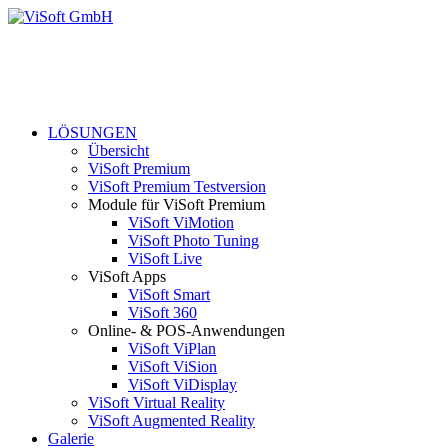
LÖSUNGEN
Übersicht
ViSoft Premium
ViSoft Premium Testversion
Module für ViSoft Premium
ViSoft ViMotion
ViSoft Photo Tuning
ViSoft Live
ViSoft Apps
ViSoft Smart
ViSoft 360
Online- & POS-Anwendungen
ViSoft ViPlan
ViSoft ViSion
ViSoft ViDisplay
ViSoft Virtual Reality
ViSoft Augmented Reality
Galerie