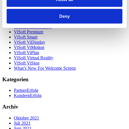
Unsere Kunden
Unternehmen
ViSoft 360
Deny
ViSoft Augmented Reality
ViSoft Live
ViSoft Photo Tuning
ViSoft Premium
ViSoft Smart
ViSoft ViDisplay
ViSoft ViMotion
ViSoft ViPlan
ViSoft Virtual Reality
ViSoft ViSion
What’s New For Welcome Screen
Kategorien
PartnerErfolg
KundernErfolg
Archiv
Oktober 2021
Juli 2021
Juni 2021